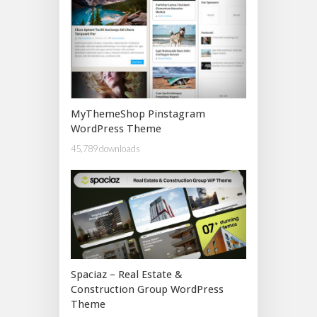
giriş
amgbahis
amgbahis
giriş
pokerklas
pokerklas
giriş
betzula
giriş
aresbet
aresbet
giriş
restbet
giriş
pulibet
giriş
bahiscasino
bahiscasino
giriş
Romabet
giriş
Teosbet
giriş
Betbigo
MyThemeShop Pinstagram
giriş
Kalebet
WordPress Theme
giriş
Restbet
giriş
Betplay
45,789 downloads
giriş
Efesbet
Efesbet
giriş
Enjoybet
Enjoybet
giriş
Vegabet
jokerbet
jokerbet
giriş
Grandpashabet
pulibet
pulibet
giriş
holiganbet
holiganbet
giriş
pusulabet
pusulabet
giriş
cratosroyalbet
cratosroyalbet
giriş
dedebet
dedebet
giriş
Festwin
Festwin
giriş
jasminbet
jasminbet
giriş
biabet
biabet
Spaciaz – Real Estate &
giriş
pulibet
giriş
pulibet
pulibet
Construction Group WordPress
giriş
pusulabet
pusulabet
Theme
giriş
pusulabet
pusulabet