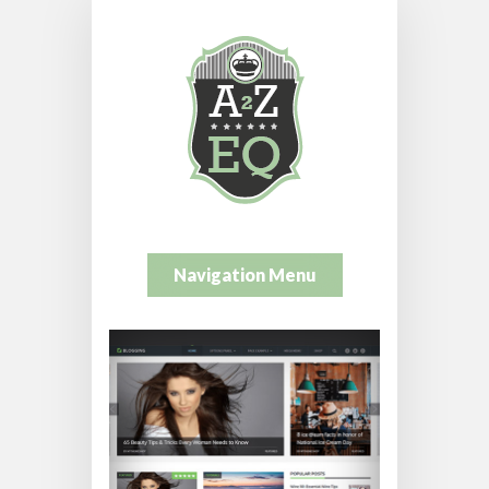
giriş
cratosroyalbet
giriş
dedebet
giriş
Festwin
giriş
jasminbet
giriş
biabet
giriş
Grandpashabet
giriş
pulibet
giriş
pulibet
giriş
pusulabet
giriş
pusulabet
pusulabet
giriş
Cratosroyalbet
giriş
Cratosroyalbet
giriş
Grandpashabet
giriş
biabet
biabet
giriş
betplay
giriş
jasminbet
jasminbet
Navigation Menu
giriş
dedebet
dedebet
giriş
holiganbet
giriş
holiganbet
giriş
marsbahis
giriş
romabet
giriş
romabet
giriş
holiganbet
giriş
mavibet
giriş
jojobet
giriş
holiganbet
giriş
galabet
giriş
meritking