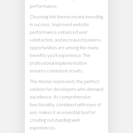
giriş
pulibet
pulibet
performance.
giriş
restbet
restbet
giriş
aresbet
aresbet
Choosing this theme means investing
giriş
meybet
meybet
giriş
kulisbet
in success. Improved website
giriş
enbet
enbet
giriş
amgbahis
amgbahis
performance, enhanced user
giriş
pokerklas
pokerklas
satisfaction, and increased business
giriş
romabet
giriş
Betzula
Betzula
opportunities are among the many
giriş
Alobet
Alobet
giriş
Betpuan
Betpuan
benefits you'll experience. The
giriş
Amgbahis
Amgbahis
professional implementation
giriş
Dedebet
Dedebet
giriş
Kalebet
Kalebet
ensures consistent results.
giriş
Vegabet
Vegabet
giriş
Restbet
Restbet
This theme represents the perfect
giriş
Enjoybet
Enjoybet
giriş
enbet
solution for developers who demand
giriş
amgbahis
amgbahis
excellence. Its comprehensive
giriş
pokerklas
pokerklas
giriş
betzula
functionality, combined with ease of
giriş
pulibet
pulibet
giriş
restbet
use, makes it an essential tool for
giriş
aresbet
creating outstanding web
giriş
meybet
giriş
kulisbet
experiences.
giriş
Kalebet
Kalebet