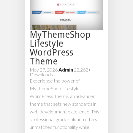
giriş
marsbahis
giriş
meritking
giriş
jojobet
giriş
meritking
giriş
meritking
giriş
mavibet
mavibet
giriş
Kalebet
Kalebet
MyThemeShop
giriş
Betbigo
Betbigo
giriş
Betpas
Betpas
Lifestyle
giriş
Atlasbet
Atlasbet
giriş
Meybet
Meybet
WordPress
giriş
Grandpashabet
Grandpashabet
Theme
giriş
Amgbahis
Amgbahis
giriş
pulibet
galabet
giriş
kulisbet
kulisbet
May 27, 2026
Admin
22,262+
giriş
vegabet
vegabet
Downloads
giriş
amgbahis
amgbahis
Experience the power of
giriş
cratosroyalbet
cratosroyalbet
giriş
biabet
MyThemeShop Lifestyle
giriş
biabet
biabet
WordPress Theme, an advanced
giriş
dedebet
dedebet
giriş
orisbet
orisbet
theme that sets new standards in
giriş
aresbet
web development excellence. This
giriş
pulibet
pulibet
giriş
norabahis
professional-grade solution offers
giriş
betzula
betzula
giriş
bahiscasino
bahiscasino
unmatched functionality while
giriş
avrupabet
avrupabet