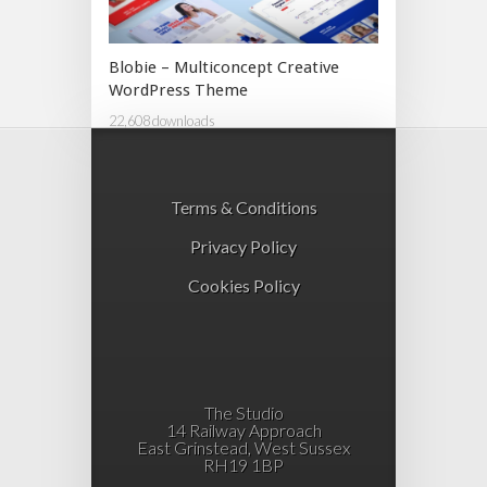
giriş
galabet
giriş
meritking
meritking
giriş
ultrabet
giriş
cratosroyalbet
cratosroyalbet
Blobie – Multiconcept Creative
giriş
vegabet
vegabet
WordPress Theme
giriş
atlasbet
atlasbet
giriş
casivera
casivera
22,608 downloads
giriş
galabet
galabet
giriş
jojobet
jojobet
giriş
betnano
betnano
giriş
pokerklas
pokerklas
giriş
Romabet
Romabet
Terms & Conditions
giriş
Teosbet
Teosbet
giriş
Betbigo
Betbigo
Privacy Policy
giriş
Vegabet
Vegabet
giriş
Kalebet
Kalebet
Cookies Policy
giriş
Restbet
Restbet
giriş
Betplay
Betplay
giriş
Efesbet
Efesbet
giriş
Enjoybet
Enjoybet
giriş
ultrabet
ultrabet
giriş
norabahis
norabahis
giriş
enbet
enbet
giriş
meybet
meybet
The Studio
giriş
pokerklas
14 Railway Approach
giriş
betzula
betzula
East Grinstead, West Sussex
giriş
bahiscasino
bahiscasino
RH19 1BP
giriş
cratosroyalbet
cratosroyalbet