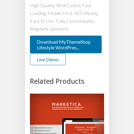
giriş
Betbigo
Betbigo
High Quality, Well Coded, Fast
giriş
Romabet
Romabet
giriş
Betplay
Betplay
Loading, Mobile First, SEO Ready,
giriş
Efesbet
Efesbet
Easy to Use, Fully Customizable,
giriş
Enjoybet
Enjoybet
giriş
Betzula
Betzula
Regularly Updated.
giriş
Meritking
Meritking
giriş
Holiganbet
Holiganbet
giriş
Alobet
Download MyThemeShop
giriş
Alobet
Lifestyle WordPres...
giriş
restbet
giriş
teosbet
Live Demo
giriş
Royalbet
giriş
Jokerbet
giriş
vegabet
giriş
Betzula
giriş
Norabahis
Related Products
giriş
Pokerklas
giriş
romabet
giriş
Restbet
giriş
Amgbahis
giriş
Mavibet
giriş
pulibet
giriş
Pokerklas
giriş
Alobet
Alobet
giriş
romabet
romabet
giriş
norabahis
norabahis
giriş
enbet
enbet