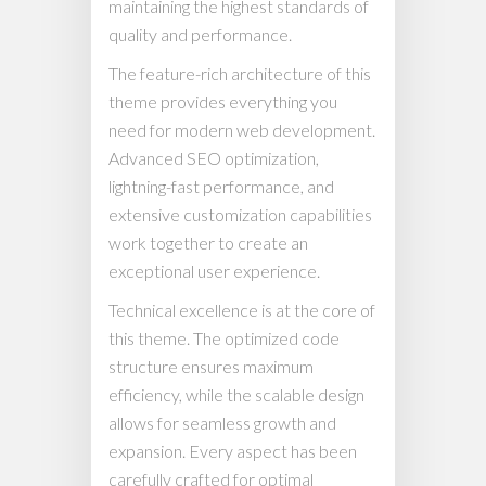
maintaining the highest standards of
giriş
aresbet
giriş
Kalebet
Kalebet
quality and performance.
giriş
Romabet
Romabet
giriş
Teosbet
Teosbet
The feature-rich architecture of this
giriş
Vegabet
Vegabet
giriş
Betbigo
Betbigo
theme provides everything you
giriş
Restbet
Restbet
need for modern web development.
giriş
Betplay
Betplay
giriş
Efesbet
Efesbet
Advanced SEO optimization,
giriş
Meritking
Meritking
giriş
Marsbahis
Marsbahis
lightning-fast performance, and
giriş
Meritking
extensive customization capabilities
giriş
Holiganbet
giriş
Alobet
work together to create an
giriş
Alobet
giriş
restbet
exceptional user experience.
giriş
teosbet
giriş
Royalbet
Technical excellence is at the core of
giriş
Jokerbet
this theme. The optimized code
giriş
vegabet
giriş
Betzula
structure ensures maximum
giriş
Norabahis
giriş
Pokerklas
efficiency, while the scalable design
giriş
romabet
allows for seamless growth and
giriş
Restbet
giriş
Amgbahis
expansion. Every aspect has been
giriş
Mavibet
giriş
pulibet
carefully crafted for optimal