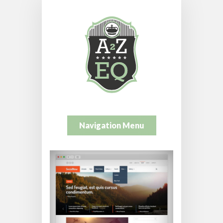
giriş
cratosroyalbet
giriş
dedebet
giriş
Festwin
giriş
jasminbet
giriş
biabet
giriş
Grandpashabet
giriş
pulibet
giriş
pulibet
giriş
pusulabet
giriş
pusulabet
pusulabet
giriş
Cratosroyalbet
giriş
Cratosroyalbet
giriş
Grandpashabet
giriş
biabet
biabet
giriş
betplay
giriş
jasminbet
jasminbet
Navigation Menu
giriş
dedebet
dedebet
giriş
holiganbet
giriş
holiganbet
giriş
marsbahis
giriş
romabet
giriş
romabet
giriş
holiganbet
giriş
mavibet
giriş
jojobet
giriş
holiganbet
giriş
galabet
giriş
meritking