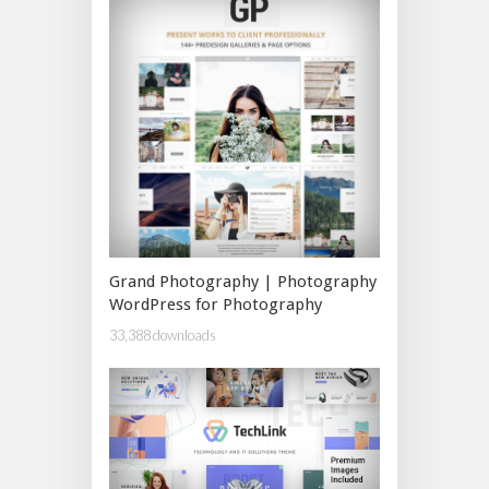
giriş
amgbahis
amgbahis
giriş
pokerklas
pokerklas
giriş
betzula
giriş
aresbet
aresbet
giriş
restbet
giriş
pulibet
giriş
bahiscasino
bahiscasino
giriş
Romabet
giriş
Teosbet
giriş
Betbigo
giriş
Kalebet
giriş
Restbet
giriş
Betplay
giriş
Efesbet
Efesbet
giriş
Enjoybet
Enjoybet
giriş
Vegabet
jokerbet
jokerbet
Grand Photography | Photography
giriş
Grandpashabet
pulibet
pulibet
WordPress for Photography
giriş
holiganbet
holiganbet
giriş
pusulabet
pusulabet
33,388 downloads
giriş
cratosroyalbet
cratosroyalbet
giriş
dedebet
dedebet
giriş
Festwin
Festwin
giriş
jasminbet
jasminbet
giriş
biabet
biabet
giriş
pulibet
giriş
pulibet
pulibet
giriş
pusulabet
pusulabet
giriş
pusulabet
pusulabet