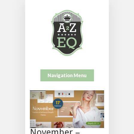
giriş
cratosroyalbet
giriş
dedebet
giriş
Festwin
giriş
jasminbet
giriş
biabet
giriş
Grandpashabet
giriş
pulibet
giriş
pulibet
giriş
pusulabet
giriş
pusulabet
pusulabet
giriş
Cratosroyalbet
giriş
Cratosroyalbet
giriş
Grandpashabet
giriş
biabet
biabet
giriş
betplay
giriş
jasminbet
jasminbet
Navigation Menu
giriş
dedebet
dedebet
giriş
holiganbet
giriş
holiganbet
giriş
marsbahis
giriş
romabet
giriş
romabet
giriş
holiganbet
giriş
mavibet
giriş
jojobet
giriş
holiganbet
giriş
galabet
November –
giriş
meritking