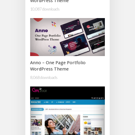
WordPress Theme
giriş
amgbahis
amgbahis
giriş
pokerklas
pokerklas
10,087 downloads
giriş
betzula
giriş
aresbet
aresbet
giriş
restbet
giriş
pulibet
giriş
bahiscasino
bahiscasino
giriş
Romabet
giriş
Teosbet
giriş
Betbigo
giriş
Kalebet
giriş
Restbet
giriş
Betplay
Anno – One Page Portfolio
giriş
Efesbet
Efesbet
WordPress Theme
giriş
Enjoybet
Enjoybet
giriş
Vegabet
jokerbet
jokerbet
8,068 downloads
giriş
Grandpashabet
pulibet
pulibet
giriş
holiganbet
holiganbet
giriş
pusulabet
pusulabet
giriş
cratosroyalbet
cratosroyalbet
giriş
dedebet
dedebet
giriş
Festwin
Festwin
giriş
jasminbet
jasminbet
giriş
biabet
biabet
giriş
pulibet
giriş
pulibet
pulibet
giriş
pusulabet
pusulabet
giriş
pusulabet
pusulabet