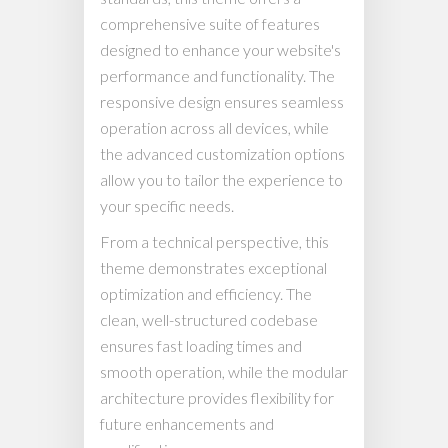
giriş
aresbet
comprehensive suite of features
giriş
Kalebet
Kalebet
giriş
Romabet
Romabet
designed to enhance your website's
giriş
Teosbet
Teosbet
giriş
Vegabet
Vegabet
performance and functionality. The
giriş
Betbigo
Betbigo
responsive design ensures seamless
giriş
Restbet
Restbet
giriş
Betplay
Betplay
operation across all devices, while
giriş
Efesbet
Efesbet
giriş
Meritking
Meritking
the advanced customization options
giriş
Marsbahis
Marsbahis
allow you to tailor the experience to
giriş
Meritking
giriş
Holiganbet
your specific needs.
giriş
Alobet
giriş
Alobet
From a technical perspective, this
giriş
restbet
giriş
teosbet
theme demonstrates exceptional
giriş
Royalbet
optimization and efficiency. The
giriş
Jokerbet
giriş
vegabet
clean, well-structured codebase
giriş
Betzula
giriş
Norabahis
ensures fast loading times and
giriş
Pokerklas
smooth operation, while the modular
giriş
romabet
giriş
Restbet
architecture provides flexibility for
giriş
Amgbahis
future enhancements and
giriş
Mavibet
giriş
pulibet