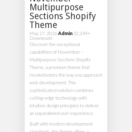
giriş
marsbahis
Multipurpose
giriş
meritking
giriş
jojobet
Sections Shopify
giriş
meritking
giriş
meritking
Theme
giriş
mavibet
giriş
Kalebet
Kalebet
May 27, 2026
Admin
32,249+
giriş
Betbigo
Betbigo
Downloads
giriş
Betpas
Betpas
Discover the exceptional
giriş
Atlasbet
Atlasbet
giriş
Meybet
Meybet
capabilities of November –
giriş
Grandpashabet
Grandpashabet
giriş
Amgbahis
Amgbahis
Multipurpose Sections Shopify
giriş
pulibet
galabet
Theme, a premium theme that
giriş
kulisbet
kulisbet
giriş
vegabet
vegabet
revolutionizes the way you approach
giriş
amgbahis
amgbahis
web development. This
giriş
cratosroyalbet
cratosroyalbet
giriş
biabet
sophisticated solution combines
giriş
biabet
biabet
giriş
dedebet
dedebet
cutting-edge technology with
giriş
orisbet
orisbet
intuitive design principles to deliver
giriş
aresbet
giriş
pulibet
pulibet
an unparalleled user experience.
giriş
norabahis
giriş
betzula
betzula
Built with modern development
giriş
bahiscasino
bahiscasino
giriş
avrupabet
avrupabet
standards, this theme offers a