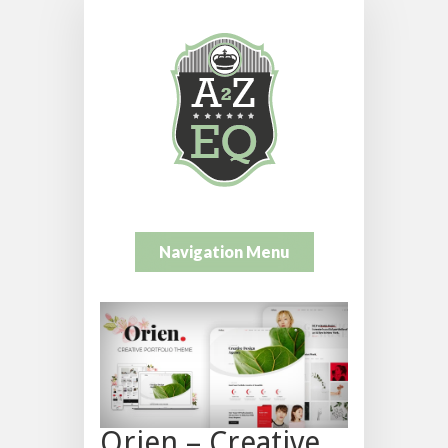
giriş
cratosroyalbet
giriş
dedebet
giriş
Festwin
giriş
jasminbet
giriş
biabet
giriş
Grandpashabet
giriş
pulibet
giriş
pulibet
giriş
pusulabet
giriş
pusulabet
pusulabet
giriş
Cratosroyalbet
giriş
Cratosroyalbet
giriş
Grandpashabet
giriş
biabet
biabet
giriş
betplay
giriş
jasminbet
jasminbet
Navigation Menu
giriş
dedebet
dedebet
giriş
holiganbet
giriş
holiganbet
giriş
marsbahis
giriş
romabet
giriş
romabet
giriş
holiganbet
giriş
mavibet
giriş
jojobet
giriş
holiganbet
giriş
galabet
Orien – Creative
giriş
meritking