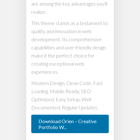
giriş
pulibet
pulibet
are among the key advantages you'll
giriş
restbet
restbet
realize.
giriş
aresbet
aresbet
giriş
meybet
meybet
giriş
kulisbet
This theme stands as a testament to
giriş
enbet
enbet
quality and innovation in web
giriş
amgbahis
amgbahis
giriş
pokerklas
pokerklas
development. Its comprehensive
giriş
romabet
capabilities and user-friendly design
giriş
Betzula
Betzula
giriş
Alobet
Alobet
make it the perfect choice for
giriş
Betpuan
Betpuan
giriş
Amgbahis
Amgbahis
creating exceptional web
giriş
Dedebet
Dedebet
experiences.
giriş
Kalebet
Kalebet
giriş
Vegabet
Vegabet
giriş
Restbet
Restbet
Modern Design, Clean Code, Fast
giriş
Enjoybet
Enjoybet
Loading, Mobile Ready, SEO
giriş
enbet
giriş
amgbahis
amgbahis
Optimized, Easy Setup, Well
giriş
pokerklas
pokerklas
Documented, Regular Updates.
giriş
betzula
giriş
pulibet
pulibet
giriş
restbet
Download Orien – Creative
giriş
aresbet
Portfolio W...
giriş
meybet
giriş
kulisbet
giriş
Kalebet
Kalebet