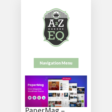
giriş
cratosroyalbet
giriş
dedebet
giriş
Festwin
giriş
jasminbet
giriş
biabet
giriş
Grandpashabet
giriş
pulibet
giriş
pulibet
giriş
pusulabet
giriş
pusulabet
pusulabet
giriş
Cratosroyalbet
giriş
Cratosroyalbet
giriş
Grandpashabet
giriş
biabet
biabet
giriş
betplay
giriş
jasminbet
jasminbet
Navigation Menu
giriş
dedebet
dedebet
giriş
holiganbet
giriş
holiganbet
giriş
marsbahis
giriş
romabet
giriş
romabet
giriş
holiganbet
giriş
mavibet
giriş
jojobet
giriş
holiganbet
giriş
galabet
PaperMag –
giriş
meritking