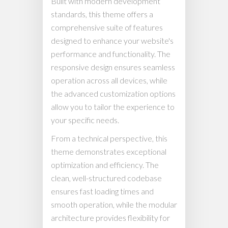
Built with modern development
giriş
aresbet
giriş
Kalebet
Kalebet
standards, this theme offers a
giriş
Romabet
Romabet
comprehensive suite of features
giriş
Teosbet
Teosbet
giriş
Vegabet
Vegabet
designed to enhance your website's
giriş
Betbigo
Betbigo
giriş
Restbet
Restbet
performance and functionality. The
giriş
Betplay
Betplay
responsive design ensures seamless
giriş
Efesbet
Efesbet
giriş
Meritking
Meritking
operation across all devices, while
giriş
Marsbahis
Marsbahis
the advanced customization options
giriş
Meritking
giriş
Holiganbet
allow you to tailor the experience to
giriş
Alobet
giriş
Alobet
your specific needs.
giriş
restbet
giriş
teosbet
From a technical perspective, this
giriş
Royalbet
giriş
Jokerbet
theme demonstrates exceptional
giriş
vegabet
optimization and efficiency. The
giriş
Betzula
giriş
Norabahis
clean, well-structured codebase
giriş
Pokerklas
ensures fast loading times and
giriş
romabet
giriş
Restbet
smooth operation, while the modular
giriş
Amgbahis
giriş
Mavibet
architecture provides flexibility for
giriş
pulibet