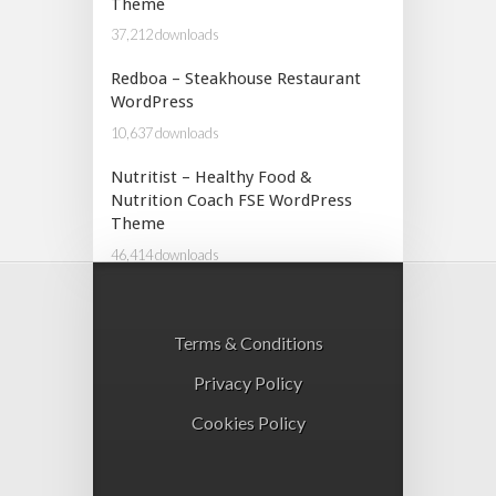
Theme
giriş
amgbahis
amgbahis
giriş
pokerklas
pokerklas
37,212 downloads
giriş
betzula
giriş
aresbet
aresbet
Redboa – Steakhouse Restaurant
giriş
restbet
giriş
pulibet
WordPress
giriş
bahiscasino
bahiscasino
giriş
Romabet
10,637 downloads
giriş
Teosbet
giriş
Betbigo
Nutritist – Healthy Food &
giriş
Kalebet
Nutrition Coach FSE WordPress
giriş
Restbet
giriş
Betplay
Theme
giriş
Efesbet
Efesbet
46,414 downloads
giriş
Enjoybet
Enjoybet
giriş
Vegabet
jokerbet
jokerbet
giriş
Grandpashabet
pulibet
pulibet
giriş
holiganbet
holiganbet
giriş
pusulabet
pusulabet
Terms & Conditions
giriş
cratosroyalbet
cratosroyalbet
giriş
dedebet
dedebet
giriş
Festwin
Festwin
Privacy Policy
giriş
jasminbet
jasminbet
giriş
biabet
biabet
Cookies Policy
giriş
pulibet
giriş
pulibet
pulibet
giriş
pusulabet
pusulabet
giriş
pusulabet
pusulabet