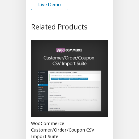
giriş
Betbigo
Betbigo
Live Demo
giriş
Romabet
Romabet
giriş
Betplay
Betplay
giriş
Efesbet
Efesbet
giriş
Enjoybet
Enjoybet
Related Products
giriş
Betzula
Betzula
giriş
Meritking
Meritking
giriş
Holiganbet
Holiganbet
giriş
Alobet
giriş
Alobet
giriş
restbet
giriş
teosbet
giriş
Royalbet
giriş
Jokerbet
giriş
vegabet
giriş
Betzula
giriş
Norabahis
giriş
Pokerklas
giriş
romabet
giriş
Restbet
giriş
Amgbahis
giriş
Mavibet
giriş
pulibet
giriş
Pokerklas
giriş
Alobet
Alobet
WooCommerce
giriş
romabet
romabet
Customer/Order/Coupon CSV
giriş
norabahis
norabahis
giriş
enbet
enbet
Import Suite