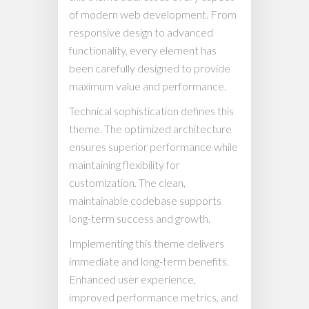
giriş
aresbet
of modern web development. From
giriş
Kalebet
Kalebet
giriş
Romabet
Romabet
responsive design to advanced
giriş
Teosbet
Teosbet
functionality, every element has
giriş
Vegabet
Vegabet
giriş
Betbigo
Betbigo
been carefully designed to provide
giriş
Restbet
Restbet
giriş
Betplay
Betplay
maximum value and performance.
giriş
Efesbet
Efesbet
giriş
Meritking
Meritking
Technical sophistication defines this
giriş
Marsbahis
Marsbahis
giriş
Meritking
theme. The optimized architecture
giriş
Holiganbet
ensures superior performance while
giriş
Alobet
giriş
Alobet
maintaining flexibility for
giriş
restbet
customization. The clean,
giriş
teosbet
giriş
Royalbet
maintainable codebase supports
giriş
Jokerbet
giriş
vegabet
long-term success and growth.
giriş
Betzula
giriş
Norabahis
Implementing this theme delivers
giriş
Pokerklas
giriş
romabet
immediate and long-term benefits.
giriş
Restbet
Enhanced user experience,
giriş
Amgbahis
giriş
Mavibet
improved performance metrics, and
giriş
pulibet