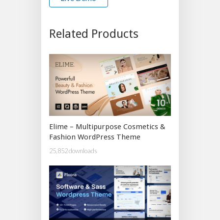
giriş
Betbigo
Betbigo
giriş
Romabet
Romabet
giriş
Betplay
Betplay
giriş
Efesbet
Efesbet
Related Products
giriş
Enjoybet
Enjoybet
giriş
Betzula
Betzula
giriş
Meritking
Meritking
giriş
Holiganbet
Holiganbet
giriş
Alobet
giriş
Alobet
giriş
restbet
giriş
teosbet
giriş
Royalbet
giriş
Jokerbet
giriş
vegabet
giriş
Betzula
Elime – Multipurpose Cosmetics &
giriş
Norabahis
Fashion WordPress Theme
giriş
Pokerklas
giriş
romabet
25,852 downloads
giriş
Restbet
giriş
Amgbahis
giriş
Mavibet
giriş
pulibet
giriş
Pokerklas
giriş
Alobet
Alobet
giriş
romabet
romabet
giriş
norabahis
norabahis
giriş
enbet
enbet