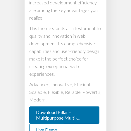
increased development efficiency
giriş
pulibet
pulibet
giriş
restbet
restbet
are among the key advantages you'll
giriş
aresbet
aresbet
giriş
meybet
meybet
realize.
giriş
kulisbet
giriş
enbet
enbet
This theme stands as a testament to
giriş
amgbahis
amgbahis
giriş
pokerklas
pokerklas
quality and innovation in web
giriş
romabet
development. Its comprehensive
giriş
Betzula
Betzula
giriş
Alobet
Alobet
capabilities and user-friendly design
giriş
Betpuan
Betpuan
make it the perfect choice for
giriş
Amgbahis
Amgbahis
giriş
Dedebet
Dedebet
creating exceptional web
giriş
Kalebet
Kalebet
giriş
Vegabet
Vegabet
experiences.
giriş
Restbet
Restbet
giriş
Enjoybet
Enjoybet
Advanced, Innovative, Efficient,
giriş
enbet
giriş
amgbahis
amgbahis
Scalable, Flexible, Reliable, Powerful,
giriş
pokerklas
pokerklas
Modern.
giriş
betzula
giriş
pulibet
pulibet
giriş
restbet
Download Pillar –
giriş
aresbet
Multipurpose Multi-...
giriş
meybet
giriş
kulisbet
giriş
Kalebet
Kalebet
Live Demo