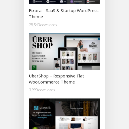
giriş
amgbahis
amgbahis
giriş
pokerklas
pokerklas
Fixora – SaaS & Startup WordPress
giriş
betzula
giriş
aresbet
aresbet
Theme
giriş
restbet
28,543 downloads
giriş
pulibet
giriş
bahiscasino
bahiscasino
giriş
Romabet
giriş
Teosbet
giriş
Betbigo
giriş
Kalebet
giriş
Restbet
giriş
Betplay
giriş
Efesbet
Efesbet
giriş
Enjoybet
Enjoybet
giriş
Vegabet
jokerbet
jokerbet
UberShop – Responsive Flat
giriş
Grandpashabet
pulibet
pulibet
giriş
holiganbet
holiganbet
WooCommerce Theme
giriş
pusulabet
pusulabet
giriş
cratosroyalbet
cratosroyalbet
3,990 downloads
giriş
dedebet
dedebet
giriş
Festwin
Festwin
giriş
jasminbet
jasminbet
giriş
biabet
biabet
giriş
pulibet
giriş
pulibet
pulibet
giriş
pusulabet
pusulabet
giriş
pusulabet
pusulabet