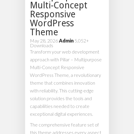
giriş
marsbahis
Multi-Concept
giriş
meritking
Responsive
giriş
jojobet
giriş
meritking
WordPress
giriş
meritking
giriş
mavibet
Theme
giriş
Kalebet
Kalebet
giriş
Betbigo
Betbigo
May 28, 2026
Admin
5,052+
giriş
Betpas
Betpas
Downloads
giriş
Atlasbet
Atlasbet
giriş
Meybet
Meybet
Transform your web development
giriş
Grandpashabet
Grandpashabet
approach with Pillar – Multipurpose
giriş
Amgbahis
Amgbahis
giriş
pulibet
galabet
Multi-Concept Responsive
giriş
kulisbet
kulisbet
giriş
vegabet
vegabet
WordPress Theme, a revolutionary
giriş
amgbahis
amgbahis
theme that combines innovation
giriş
cratosroyalbet
cratosroyalbet
giriş
biabet
with reliability. This cutting-edge
giriş
biabet
biabet
solution provides the tools and
giriş
dedebet
dedebet
giriş
orisbet
orisbet
capabilities needed to create
giriş
aresbet
giriş
pulibet
pulibet
exceptional digital experiences.
giriş
norabahis
giriş
betzula
betzula
The comprehensive feature set of
giriş
bahiscasino
bahiscasino
giriş
avrupabet
avrupabet
this theme addresses every aspect