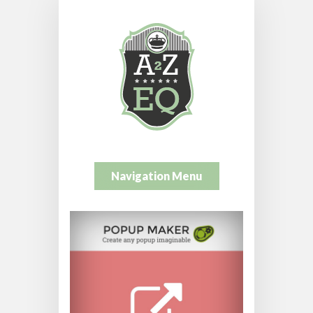
giriş
cratosroyalbet
giriş
dedebet
giriş
Festwin
giriş
jasminbet
giriş
biabet
giriş
Grandpashabet
giriş
pulibet
giriş
pulibet
giriş
pusulabet
giriş
pusulabet
pusulabet
giriş
Cratosroyalbet
giriş
Cratosroyalbet
giriş
Grandpashabet
giriş
biabet
biabet
giriş
betplay
giriş
jasminbet
jasminbet
Navigation Menu
giriş
dedebet
dedebet
giriş
holiganbet
giriş
holiganbet
giriş
marsbahis
giriş
romabet
giriş
romabet
giriş
holiganbet
giriş
mavibet
giriş
jojobet
giriş
holiganbet
giriş
galabet
giriş
meritking