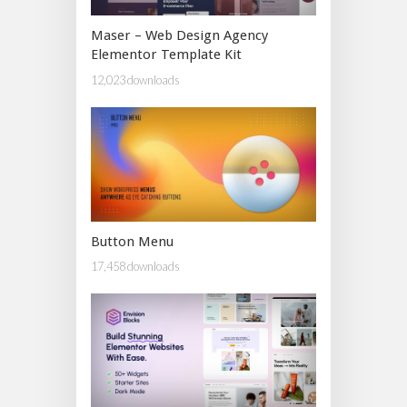
giriş
amgbahis
amgbahis
giriş
pokerklas
pokerklas
Maser – Web Design Agency
giriş
betzula
giriş
aresbet
aresbet
Elementor Template Kit
giriş
restbet
giriş
pulibet
12,023 downloads
giriş
bahiscasino
bahiscasino
giriş
Romabet
giriş
Teosbet
giriş
Betbigo
giriş
Kalebet
giriş
Restbet
giriş
Betplay
giriş
Efesbet
Efesbet
giriş
Enjoybet
Enjoybet
giriş
Vegabet
jokerbet
jokerbet
giriş
Grandpashabet
pulibet
pulibet
Button Menu
giriş
holiganbet
holiganbet
17,458 downloads
giriş
pusulabet
pusulabet
giriş
cratosroyalbet
cratosroyalbet
giriş
dedebet
dedebet
giriş
Festwin
Festwin
giriş
jasminbet
jasminbet
giriş
biabet
biabet
giriş
pulibet
giriş
pulibet
pulibet
giriş
pusulabet
pusulabet
giriş
pusulabet
pusulabet