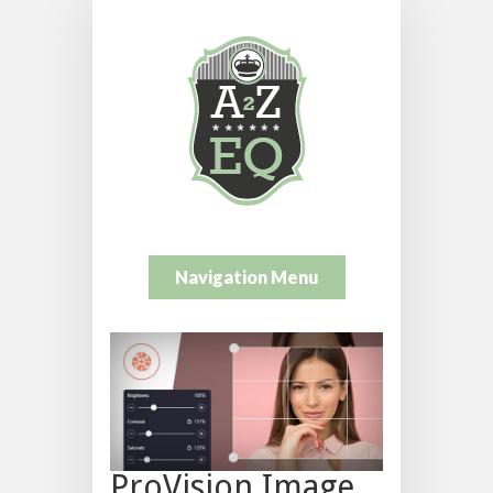
giriş
cratosroyalbet
giriş
dedebet
giriş
Festwin
giriş
jasminbet
giriş
biabet
giriş
Grandpashabet
giriş
pulibet
giriş
pulibet
giriş
pusulabet
giriş
pusulabet
pusulabet
giriş
Cratosroyalbet
giriş
Cratosroyalbet
giriş
Grandpashabet
giriş
biabet
biabet
giriş
betplay
giriş
jasminbet
jasminbet
Navigation Menu
giriş
dedebet
dedebet
giriş
holiganbet
giriş
holiganbet
giriş
marsbahis
giriş
romabet
giriş
romabet
giriş
holiganbet
giriş
mavibet
giriş
jojobet
giriş
holiganbet
giriş
galabet
ProVision Image
giriş
meritking