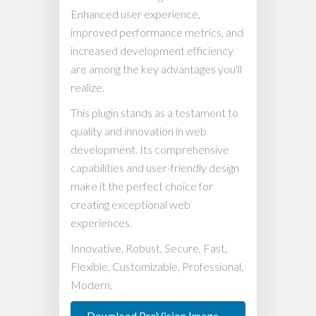
giriş
pulibet
pulibet
Enhanced user experience,
giriş
restbet
restbet
giriş
aresbet
aresbet
improved performance metrics, and
giriş
meybet
meybet
increased development efficiency
giriş
kulisbet
giriş
enbet
enbet
are among the key advantages you'll
giriş
amgbahis
amgbahis
giriş
pokerklas
pokerklas
realize.
giriş
romabet
giriş
Betzula
Betzula
This plugin stands as a testament to
giriş
Alobet
Alobet
giriş
Betpuan
Betpuan
quality and innovation in web
giriş
Amgbahis
Amgbahis
development. Its comprehensive
giriş
Dedebet
Dedebet
giriş
Kalebet
Kalebet
capabilities and user-friendly design
giriş
Vegabet
Vegabet
make it the perfect choice for
giriş
Restbet
Restbet
giriş
Enjoybet
Enjoybet
creating exceptional web
giriş
enbet
giriş
amgbahis
amgbahis
experiences.
giriş
pokerklas
pokerklas
giriş
betzula
Innovative, Robust, Secure, Fast,
giriş
pulibet
pulibet
giriş
restbet
Flexible, Customizable, Professional,
giriş
aresbet
Modern.
giriş
meybet
giriş
kulisbet
giriş
Kalebet
Kalebet
Download ProVision Image