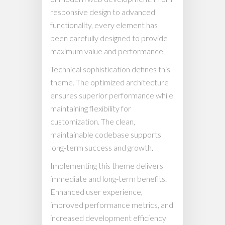
giriş
aresbet
responsive design to advanced
giriş
Kalebet
Kalebet
giriş
Romabet
Romabet
functionality, every element has
giriş
Teosbet
Teosbet
giriş
Vegabet
Vegabet
been carefully designed to provide
giriş
Betbigo
Betbigo
maximum value and performance.
giriş
Restbet
Restbet
giriş
Betplay
Betplay
giriş
Efesbet
Efesbet
Technical sophistication defines this
giriş
Meritking
Meritking
theme. The optimized architecture
giriş
Marsbahis
Marsbahis
giriş
Meritking
ensures superior performance while
giriş
Holiganbet
maintaining flexibility for
giriş
Alobet
giriş
Alobet
customization. The clean,
giriş
restbet
giriş
teosbet
maintainable codebase supports
giriş
Royalbet
long-term success and growth.
giriş
Jokerbet
giriş
vegabet
giriş
Betzula
Implementing this theme delivers
giriş
Norabahis
immediate and long-term benefits.
giriş
Pokerklas
giriş
romabet
Enhanced user experience,
giriş
Restbet
improved performance metrics, and
giriş
Amgbahis
giriş
Mavibet
increased development efficiency
giriş
pulibet