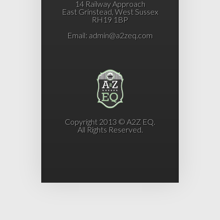
14 Railway Approach
giriş
galabet
East Grinstead, West Sussex
giriş
meritking
meritking
RH19 1BP
giriş
ultrabet
giriş
cratosroyalbet
cratosroyalbet
Email:
admin@a2zeq.com
giriş
vegabet
vegabet
giriş
atlasbet
atlasbet
giriş
casivera
casivera
giriş
galabet
galabet
giriş
jojobet
jojobet
giriş
betnano
betnano
giriş
pokerklas
pokerklas
giriş
Romabet
Romabet
giriş
Teosbet
Teosbet
giriş
Betbigo
Betbigo
giriş
Vegabet
Vegabet
Copyright 2013 © A2Z EQ.
giriş
Kalebet
Kalebet
All Rights Reserved.
giriş
Restbet
Restbet
giriş
Betplay
Betplay
giriş
Efesbet
Efesbet
giriş
Enjoybet
Enjoybet
giriş
ultrabet
ultrabet
giriş
norabahis
norabahis
giriş
enbet
enbet
giriş
meybet
meybet
giriş
pokerklas
WordPress Library
Ankara Escort: Haymana Escort, Keçiören Escort, Yenimahalle Escort
İstanbul Escort: Zeytinburnu Escort, Ümraniye Escort, Tuzla Escort
Bursa Escort: Harmancık Escort, Mudanya Escort, Gemlik Escort
The A2Z Series
What is Emotional Quotient?
Mike Fisher
Konstructo – Construction and Architecture WordPress Theme
Gunslinger — Gun Store & Hunting WordPress Theme
Micro Office | Extranet & Intranet WordPress Theme
Valeo – health center and hospital WordPress Theme
Onova – IT Solutions & Services WordPress Theme
Fundbux – Charity & Fundraise WordPress Theme
Codo – Minimalist WooCommerce Theme
Camping Village – Campground Caravan Hiking Tent Accommodation WordPress Theme
Tokyo – Personal Portfolio WordPress Theme
Framey – Startup & SaaS WordPress Theme
giriş
betzula
betzula
giriş
bahiscasino
bahiscasino
giriş
cratosroyalbet
cratosroyalbet