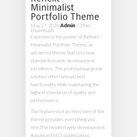
giriş
marsbahis
Minimalist
giriş
meritking
giriş
jojobet
Portfolio Theme
giriş
meritking
giriş
meritking
May 27, 2026
Admin
7,396+
giriş
mavibet
Downloads
giriş
Kalebet
Kalebet
Experience the power of Reflekt –
giriş
Betbigo
Betbigo
giriş
Betpas
Betpas
Minimalist Portfolio Theme, an
giriş
Atlasbet
Atlasbet
giriş
Meybet
Meybet
advanced theme that sets new
giriş
Grandpashabet
Grandpashabet
standards in web development
giriş
Amgbahis
Amgbahis
giriş
pulibet
galabet
excellence. This professional-grade
giriş
kulisbet
kulisbet
giriş
vegabet
vegabet
solution offers unmatched
giriş
amgbahis
amgbahis
functionality while maintaining the
giriş
cratosroyalbet
cratosroyalbet
giriş
biabet
highest standards of quality and
giriş
biabet
biabet
performance.
giriş
dedebet
dedebet
giriş
orisbet
orisbet
giriş
aresbet
The feature-rich architecture of this
giriş
pulibet
pulibet
theme provides everything you
giriş
norabahis
giriş
betzula
betzula
need for modern web development.
giriş
bahiscasino
bahiscasino
giriş
avrupabet
avrupabet
Advanced SEO optimization,