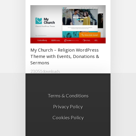
giriş
Cratosroyalbet
Cratosroyalbet
giriş
Cratosroyalbet
giriş
Grandpashabet
giriş
Grandpashabet
Grandpashabet
giriş
kulisbet
giriş
meybet
meybet
giriş
aresbet
giriş
betzula
giriş
enbet
enbet
giriş
norabahis
My Church – Religion WordPress
giriş
galabet
galabet
giriş
marsbahis
marsbahis
Theme with Events, Donations &
giriş
bahiscasino
Sermons
giriş
pulibet
pulibet
giriş
holiganbet
23,051 downloads
giriş
holiganbet
giriş
marsbahis
giriş
romabet
giriş
romabet
giriş
holiganbet
Terms & Conditions
giriş
mavibet
giriş
galabet
jojobet
Privacy Policy
giriş
holiganbet
giriş
meritking
Cookies Policy
giriş
marsbahis
giriş
meritking
giriş
meritking
jojobet
giriş
meritking