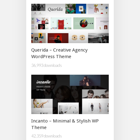
giriş
amgbahis
amgbahis
giriş
pokerklas
pokerklas
giriş
betzula
giriş
aresbet
aresbet
giriş
restbet
giriş
pulibet
giriş
bahiscasino
bahiscasino
giriş
Romabet
giriş
Teosbet
giriş
Betbigo
Querida – Creative Agency
giriş
Kalebet
WordPress Theme
giriş
Restbet
giriş
Betplay
36,993 downloads
giriş
Efesbet
Efesbet
giriş
Enjoybet
Enjoybet
giriş
Vegabet
jokerbet
jokerbet
giriş
Grandpashabet
pulibet
pulibet
giriş
holiganbet
holiganbet
giriş
pusulabet
pusulabet
giriş
cratosroyalbet
cratosroyalbet
giriş
dedebet
dedebet
giriş
Festwin
Festwin
giriş
jasminbet
jasminbet
giriş
biabet
biabet
Incanto – Minimal & Stylish WP
giriş
pulibet
Theme
giriş
pulibet
pulibet
giriş
pusulabet
pusulabet
42,359 downloads
giriş
pusulabet
pusulabet