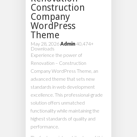
giriş
marsbahis
Construction
giriş
meritking
giriş
jojobet
Company
giriş
meritking
giriş
meritking
WordPress
giriş
mavibet
giriş
Kalebet
Kalebet
Theme
giriş
Betbigo
Betbigo
giriş
Betpas
Betpas
May 28, 2026
Admin
40,474+
giriş
Atlasbet
Atlasbet
Downloads
giriş
Meybet
Meybet
Experience the power of
giriş
Grandpashabet
Grandpashabet
giriş
Amgbahis
Amgbahis
Renovation – Construction
giriş
pulibet
galabet
Company WordPress Theme, an
giriş
kulisbet
kulisbet
giriş
vegabet
vegabet
advanced theme that sets new
giriş
amgbahis
amgbahis
giriş
cratosroyalbet
cratosroyalbet
standards in web development
giriş
biabet
excellence. This professional-grade
giriş
biabet
biabet
giriş
dedebet
dedebet
solution offers unmatched
giriş
orisbet
orisbet
giriş
aresbet
functionality while maintaining the
giriş
pulibet
pulibet
highest standards of quality and
giriş
norabahis
giriş
betzula
betzula
performance.
giriş
bahiscasino
bahiscasino
giriş
avrupabet
avrupabet