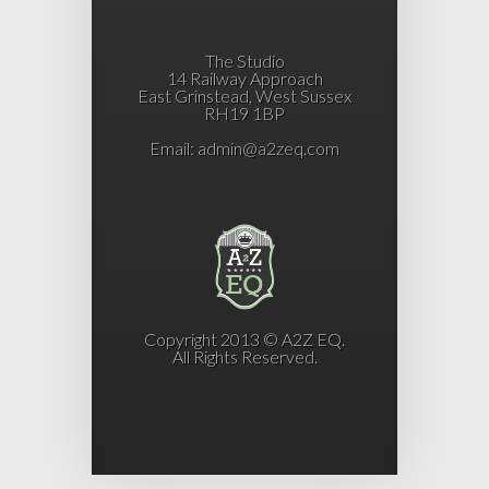
giriş
galabet
giriş
meritking
meritking
giriş
ultrabet
The Studio
giriş
cratosroyalbet
cratosroyalbet
14 Railway Approach
giriş
vegabet
vegabet
East Grinstead, West Sussex
giriş
atlasbet
atlasbet
RH19 1BP
giriş
casivera
casivera
giriş
galabet
galabet
Email:
admin@a2zeq.com
giriş
jojobet
jojobet
giriş
betnano
betnano
giriş
pokerklas
pokerklas
giriş
Romabet
Romabet
giriş
Teosbet
Teosbet
giriş
Betbigo
Betbigo
giriş
Vegabet
Vegabet
giriş
Kalebet
Kalebet
giriş
Restbet
Restbet
giriş
Betplay
Betplay
giriş
Efesbet
Efesbet
Copyright 2013 © A2Z EQ.
giriş
Enjoybet
Enjoybet
All Rights Reserved.
giriş
ultrabet
ultrabet
giriş
norabahis
norabahis
giriş
enbet
enbet
giriş
meybet
meybet
giriş
pokerklas
giriş
betzula
betzula
giriş
bahiscasino
bahiscasino
giriş
cratosroyalbet
cratosroyalbet