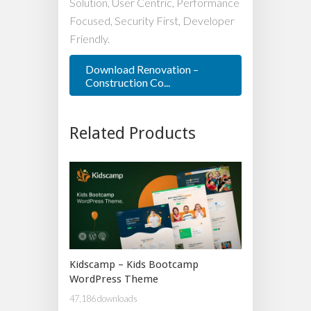
Solution, User Centric, Performance
giriş
Betbigo
Betbigo
giriş
Romabet
Romabet
Focused, Security First, Developer
giriş
Betplay
Betplay
Friendly.
giriş
Efesbet
Efesbet
giriş
Enjoybet
Enjoybet
giriş
Betzula
Betzula
Download Renovation –
giriş
Meritking
Meritking
Construction Co...
giriş
Holiganbet
Holiganbet
giriş
Alobet
giriş
Alobet
giriş
restbet
giriş
teosbet
Related Products
giriş
Royalbet
giriş
Jokerbet
giriş
vegabet
giriş
Betzula
giriş
Norabahis
giriş
Pokerklas
giriş
romabet
giriş
Restbet
giriş
Amgbahis
giriş
Mavibet
giriş
pulibet
giriş
Pokerklas
Kidscamp – Kids Bootcamp
giriş
Alobet
Alobet
WordPress Theme
giriş
romabet
romabet
giriş
norabahis
norabahis
47,186 downloads
giriş
enbet
enbet