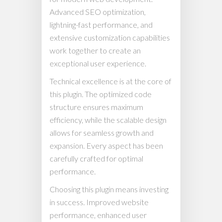
giriş
aresbet
Advanced SEO optimization,
giriş
Kalebet
Kalebet
giriş
Romabet
Romabet
lightning-fast performance, and
giriş
Teosbet
Teosbet
giriş
Vegabet
Vegabet
extensive customization capabilities
giriş
Betbigo
Betbigo
work together to create an
giriş
Restbet
Restbet
giriş
Betplay
Betplay
exceptional user experience.
giriş
Efesbet
Efesbet
giriş
Meritking
Meritking
Technical excellence is at the core of
giriş
Marsbahis
Marsbahis
giriş
Meritking
this plugin. The optimized code
giriş
Holiganbet
structure ensures maximum
giriş
Alobet
giriş
Alobet
efficiency, while the scalable design
giriş
restbet
giriş
teosbet
allows for seamless growth and
giriş
Royalbet
expansion. Every aspect has been
giriş
Jokerbet
giriş
vegabet
carefully crafted for optimal
giriş
Betzula
giriş
Norabahis
performance.
giriş
Pokerklas
giriş
romabet
Choosing this plugin means investing
giriş
Restbet
in success. Improved website
giriş
Amgbahis
giriş
Mavibet
performance, enhanced user
giriş
pulibet