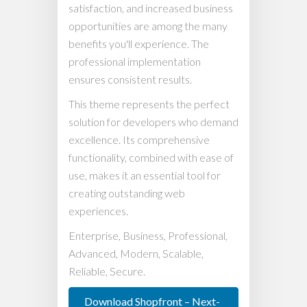
giriş
pulibet
pulibet
satisfaction, and increased business
giriş
restbet
restbet
opportunities are among the many
giriş
aresbet
aresbet
giriş
meybet
meybet
benefits you'll experience. The
giriş
kulisbet
giriş
enbet
enbet
professional implementation
giriş
amgbahis
amgbahis
ensures consistent results.
giriş
pokerklas
pokerklas
giriş
romabet
This theme represents the perfect
giriş
Betzula
Betzula
giriş
Alobet
Alobet
solution for developers who demand
giriş
Betpuan
Betpuan
giriş
Amgbahis
Amgbahis
excellence. Its comprehensive
giriş
Dedebet
Dedebet
functionality, combined with ease of
giriş
Kalebet
Kalebet
giriş
Vegabet
Vegabet
use, makes it an essential tool for
giriş
Restbet
Restbet
giriş
Enjoybet
Enjoybet
creating outstanding web
giriş
enbet
experiences.
giriş
amgbahis
amgbahis
giriş
pokerklas
pokerklas
Enterprise, Business, Professional,
giriş
betzula
giriş
pulibet
pulibet
Advanced, Modern, Scalable,
giriş
restbet
giriş
aresbet
Reliable, Secure.
giriş
meybet
giriş
kulisbet
Download Shopfront – Next-
giriş
Kalebet
Kalebet