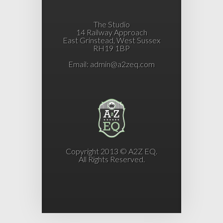
giriş
galabet
giriş
meritking
meritking
giriş
ultrabet
The Studio
giriş
cratosroyalbet
cratosroyalbet
14 Railway Approach
giriş
vegabet
vegabet
East Grinstead, West Sussex
giriş
atlasbet
atlasbet
RH19 1BP
giriş
casivera
casivera
giriş
galabet
galabet
Email:
admin@a2zeq.com
giriş
jojobet
jojobet
giriş
betnano
betnano
giriş
pokerklas
pokerklas
giriş
Romabet
Romabet
giriş
Teosbet
Teosbet
giriş
Betbigo
Betbigo
giriş
Vegabet
Vegabet
giriş
Kalebet
Kalebet
giriş
Restbet
Restbet
giriş
Betplay
Betplay
giriş
Efesbet
Efesbet
Copyright 2013 © A2Z EQ.
giriş
Enjoybet
Enjoybet
All Rights Reserved.
giriş
ultrabet
ultrabet
giriş
norabahis
norabahis
giriş
enbet
enbet
giriş
meybet
meybet
giriş
pokerklas
giriş
betzula
betzula
giriş
bahiscasino
bahiscasino
giriş
cratosroyalbet
cratosroyalbet