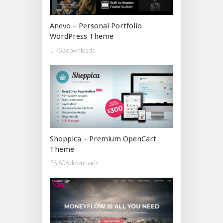
giriş
amgbahis
amgbahis
giriş
pokerklas
pokerklas
giriş
betzula
Anevo – Personal Portfolio
giriş
aresbet
aresbet
giriş
restbet
WordPress Theme
giriş
pulibet
1,753 downloads
giriş
bahiscasino
bahiscasino
giriş
Romabet
giriş
Teosbet
giriş
Betbigo
giriş
Kalebet
giriş
Restbet
giriş
Betplay
giriş
Efesbet
Efesbet
giriş
Enjoybet
Enjoybet
giriş
Vegabet
jokerbet
jokerbet
giriş
Grandpashabet
pulibet
pulibet
Shoppica – Premium OpenCart
giriş
holiganbet
holiganbet
giriş
pusulabet
pusulabet
Theme
giriş
cratosroyalbet
cratosroyalbet
giriş
dedebet
dedebet
26,606 downloads
giriş
Festwin
Festwin
giriş
jasminbet
jasminbet
giriş
biabet
biabet
giriş
pulibet
giriş
pulibet
pulibet
giriş
pusulabet
pusulabet
giriş
pusulabet
pusulabet