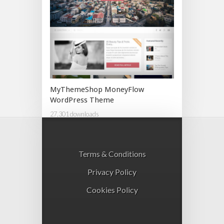
giriş
Cratosroyalbet
Cratosroyalbet
giriş
Cratosroyalbet
giriş
Grandpashabet
giriş
Grandpashabet
Grandpashabet
giriş
kulisbet
giriş
meybet
meybet
giriş
aresbet
giriş
betzula
giriş
enbet
enbet
giriş
norabahis
giriş
galabet
galabet
MyThemeShop MoneyFlow
giriş
marsbahis
marsbahis
giriş
bahiscasino
WordPress Theme
giriş
pulibet
pulibet
27,301 downloads
giriş
holiganbet
giriş
holiganbet
giriş
marsbahis
giriş
romabet
giriş
romabet
Terms & Conditions
giriş
holiganbet
giriş
mavibet
Privacy Policy
giriş
galabet
jojobet
giriş
holiganbet
giriş
meritking
Cookies Policy
giriş
marsbahis
giriş
meritking
giriş
meritking
jojobet
giriş
meritking