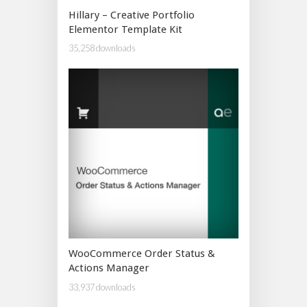
giriş
amgbahis
amgbahis
Hillary – Creative Portfolio
giriş
pokerklas
pokerklas
giriş
betzula
Elementor Template Kit
giriş
aresbet
aresbet
35,258 downloads
giriş
restbet
giriş
pulibet
giriş
bahiscasino
bahiscasino
giriş
Romabet
giriş
Teosbet
giriş
Betbigo
giriş
Kalebet
giriş
Restbet
giriş
Betplay
giriş
Efesbet
Efesbet
giriş
Enjoybet
Enjoybet
giriş
Vegabet
jokerbet
jokerbet
giriş
Grandpashabet
pulibet
pulibet
giriş
holiganbet
holiganbet
giriş
pusulabet
pusulabet
giriş
cratosroyalbet
cratosroyalbet
giriş
dedebet
dedebet
giriş
Festwin
Festwin
giriş
jasminbet
jasminbet
WooCommerce Order Status &
giriş
biabet
biabet
Actions Manager
giriş
pulibet
giriş
pulibet
pulibet
33,937 downloads
giriş
pusulabet
pusulabet
giriş
pusulabet
pusulabet