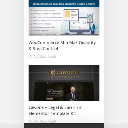
giriş
Cratosroyalbet
Cratosroyalbet
giriş
Cratosroyalbet
giriş
Grandpashabet
giriş
Grandpashabet
Grandpashabet
giriş
kulisbet
giriş
meybet
meybet
giriş
aresbet
giriş
betzula
giriş
enbet
enbet
WooCommerce Min Max Quantity
giriş
norabahis
giriş
galabet
galabet
& Step Control
giriş
marsbahis
marsbahis
34,653 downloads
giriş
bahiscasino
giriş
pulibet
pulibet
giriş
holiganbet
giriş
holiganbet
giriş
marsbahis
giriş
romabet
giriş
romabet
giriş
holiganbet
giriş
mavibet
giriş
galabet
jojobet
giriş
holiganbet
Lawone – Legal & Law Firm
giriş
meritking
giriş
marsbahis
Elementor Template Kit
giriş
meritking
giriş
meritking
jojobet
41,707 downloads
giriş
meritking