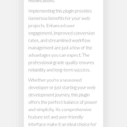
modifications.
giriş
pulibet
pulibet
giriş
restbet
restbet
Implementing this plugin provides
giriş
aresbet
aresbet
giriş
meybet
meybet
numerous benefits for your web
giriş
kulisbet
giriş
enbet
enbet
projects. Enhanced user
giriş
amgbahis
amgbahis
engagement, improved conversion
giriş
pokerklas
pokerklas
giriş
romabet
rates, and streamlined workflow
giriş
Betzula
Betzula
management are just a few of the
giriş
Alobet
Alobet
giriş
Betpuan
Betpuan
advantages you can expect. The
giriş
Amgbahis
Amgbahis
giriş
Dedebet
Dedebet
professional-grade quality ensures
giriş
Kalebet
Kalebet
reliability and long-term success.
giriş
Vegabet
Vegabet
giriş
Restbet
Restbet
giriş
Enjoybet
Enjoybet
Whether you're a seasoned
giriş
enbet
developer or just starting your web
giriş
amgbahis
amgbahis
giriş
pokerklas
pokerklas
development journey, this plugin
giriş
betzula
offers the perfect balance of power
giriş
pulibet
pulibet
giriş
restbet
and simplicity. Its comprehensive
giriş
aresbet
giriş
meybet
feature set and user-friendly
giriş
kulisbet
interface make it an ideal choice for
giriş
Kalebet
Kalebet