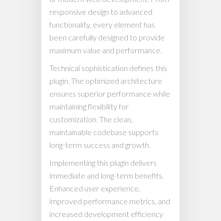
giriş
aresbet
responsive design to advanced
giriş
Kalebet
Kalebet
giriş
Romabet
Romabet
functionality, every element has
giriş
Teosbet
Teosbet
giriş
Vegabet
Vegabet
been carefully designed to provide
giriş
Betbigo
Betbigo
maximum value and performance.
giriş
Restbet
Restbet
giriş
Betplay
Betplay
giriş
Efesbet
Efesbet
Technical sophistication defines this
giriş
Meritking
Meritking
plugin. The optimized architecture
giriş
Marsbahis
Marsbahis
giriş
Meritking
ensures superior performance while
giriş
Holiganbet
maintaining flexibility for
giriş
Alobet
giriş
Alobet
customization. The clean,
giriş
restbet
giriş
teosbet
maintainable codebase supports
giriş
Royalbet
long-term success and growth.
giriş
Jokerbet
giriş
vegabet
giriş
Betzula
Implementing this plugin delivers
giriş
Norabahis
immediate and long-term benefits.
giriş
Pokerklas
giriş
romabet
Enhanced user experience,
giriş
Restbet
improved performance metrics, and
giriş
Amgbahis
giriş
Mavibet
increased development efficiency
giriş
pulibet