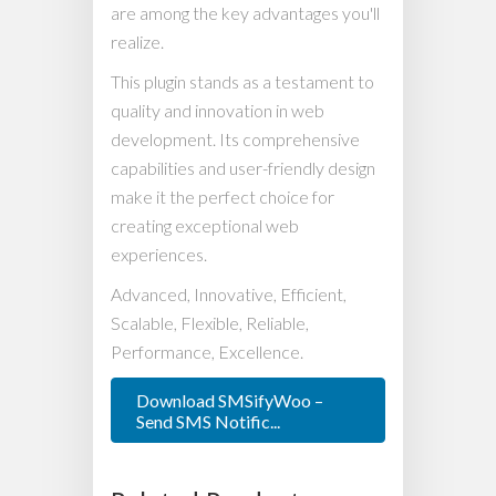
giriş
pulibet
pulibet
are among the key advantages you'll
giriş
restbet
restbet
realize.
giriş
aresbet
aresbet
giriş
meybet
meybet
giriş
kulisbet
This plugin stands as a testament to
giriş
enbet
enbet
quality and innovation in web
giriş
amgbahis
amgbahis
giriş
pokerklas
pokerklas
development. Its comprehensive
giriş
romabet
capabilities and user-friendly design
giriş
Betzula
Betzula
giriş
Alobet
Alobet
make it the perfect choice for
giriş
Betpuan
Betpuan
giriş
Amgbahis
Amgbahis
creating exceptional web
giriş
Dedebet
Dedebet
experiences.
giriş
Kalebet
Kalebet
giriş
Vegabet
Vegabet
giriş
Restbet
Restbet
Advanced, Innovative, Efficient,
giriş
Enjoybet
Enjoybet
Scalable, Flexible, Reliable,
giriş
enbet
giriş
amgbahis
amgbahis
Performance, Excellence.
giriş
pokerklas
pokerklas
giriş
betzula
giriş
pulibet
pulibet
Download SMSifyWoo –
giriş
restbet
Send SMS Notific...
giriş
aresbet
giriş
meybet
giriş
kulisbet
giriş
Kalebet
Kalebet