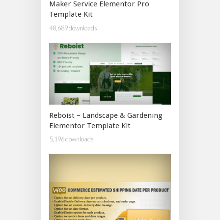
giriş
amgbahis
amgbahis
Maker Service Elementor Pro
giriş
pokerklas
pokerklas
Template Kit
giriş
betzula
giriş
aresbet
aresbet
48,689 downloads
giriş
restbet
giriş
pulibet
giriş
bahiscasino
bahiscasino
giriş
Romabet
giriş
Teosbet
giriş
Betbigo
giriş
Kalebet
giriş
Restbet
giriş
Betplay
giriş
Efesbet
Efesbet
giriş
Enjoybet
Enjoybet
Reboist – Landscape & Gardening
giriş
Vegabet
jokerbet
jokerbet
Elementor Template Kit
giriş
Grandpashabet
pulibet
pulibet
giriş
holiganbet
holiganbet
5,196 downloads
giriş
pusulabet
pusulabet
giriş
cratosroyalbet
cratosroyalbet
giriş
dedebet
dedebet
giriş
Festwin
Festwin
giriş
jasminbet
jasminbet
giriş
biabet
biabet
giriş
pulibet
giriş
pulibet
pulibet
giriş
pusulabet
pusulabet
giriş
pusulabet
pusulabet