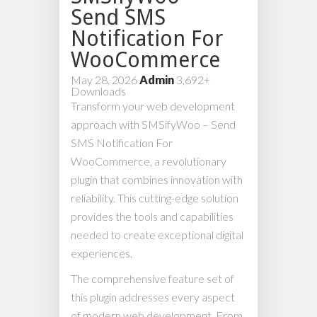
giriş
marsbahis
Send SMS
giriş
meritking
giriş
jojobet
Notification For
giriş
meritking
giriş
meritking
WooCommerce
giriş
mavibet
giriş
Kalebet
Kalebet
May 28, 2026
Admin
3,692+
giriş
Betbigo
Betbigo
Downloads
giriş
Betpas
Betpas
Transform your web development
giriş
Atlasbet
Atlasbet
giriş
Meybet
Meybet
approach with SMSifyWoo – Send
giriş
Grandpashabet
Grandpashabet
giriş
Amgbahis
Amgbahis
SMS Notification For
giriş
pulibet
galabet
WooCommerce, a revolutionary
giriş
kulisbet
kulisbet
giriş
vegabet
vegabet
plugin that combines innovation with
giriş
amgbahis
amgbahis
reliability. This cutting-edge solution
giriş
cratosroyalbet
cratosroyalbet
giriş
biabet
provides the tools and capabilities
giriş
biabet
biabet
giriş
dedebet
dedebet
needed to create exceptional digital
giriş
orisbet
orisbet
experiences.
giriş
aresbet
giriş
pulibet
pulibet
giriş
norabahis
The comprehensive feature set of
giriş
betzula
betzula
this plugin addresses every aspect
giriş
bahiscasino
bahiscasino
giriş
avrupabet
avrupabet
of modern web development. From