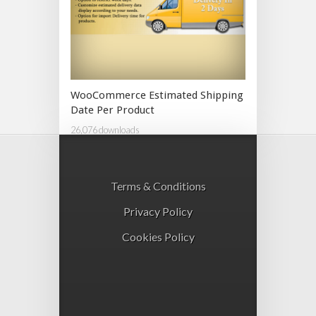
giriş
Cratosroyalbet
Cratosroyalbet
giriş
Cratosroyalbet
giriş
Grandpashabet
giriş
Grandpashabet
Grandpashabet
giriş
kulisbet
giriş
meybet
meybet
giriş
aresbet
giriş
betzula
WooCommerce Estimated Shipping
giriş
enbet
enbet
giriş
norabahis
Date Per Product
giriş
galabet
galabet
giriş
marsbahis
marsbahis
26,076 downloads
giriş
bahiscasino
giriş
pulibet
pulibet
giriş
holiganbet
giriş
holiganbet
Terms & Conditions
giriş
marsbahis
giriş
romabet
giriş
romabet
Privacy Policy
giriş
holiganbet
giriş
mavibet
Cookies Policy
giriş
galabet
jojobet
giriş
holiganbet
giriş
meritking
giriş
marsbahis
giriş
meritking
giriş
meritking
jojobet
giriş
meritking