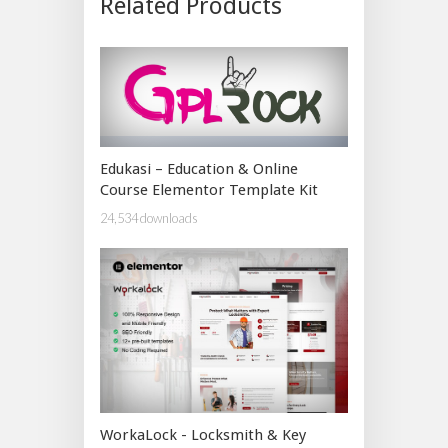
Related Products
giriş
Betbigo
Betbigo
giriş
Romabet
Romabet
giriş
Betplay
Betplay
giriş
Efesbet
Efesbet
giriş
Enjoybet
Enjoybet
giriş
Betzula
Betzula
giriş
Meritking
Meritking
giriş
Holiganbet
Holiganbet
giriş
Alobet
giriş
Alobet
giriş
restbet
Edukasi – Education & Online
giriş
teosbet
Course Elementor Template Kit
giriş
Royalbet
giriş
Jokerbet
24,534 downloads
giriş
vegabet
giriş
Betzula
giriş
Norabahis
giriş
Pokerklas
giriş
romabet
giriş
Restbet
giriş
Amgbahis
giriş
Mavibet
giriş
pulibet
giriş
Pokerklas
giriş
Alobet
Alobet
giriş
romabet
romabet
giriş
norabahis
norabahis
WorkaLock - Locksmith & Key
giriş
enbet
enbet