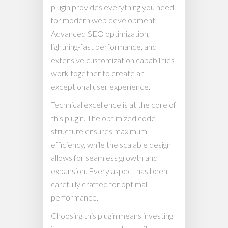
giriş
aresbet
plugin provides everything you need
giriş
Kalebet
Kalebet
for modern web development.
giriş
Romabet
Romabet
giriş
Teosbet
Teosbet
Advanced SEO optimization,
giriş
Vegabet
Vegabet
giriş
Betbigo
Betbigo
lightning-fast performance, and
giriş
Restbet
Restbet
extensive customization capabilities
giriş
Betplay
Betplay
giriş
Efesbet
Efesbet
work together to create an
giriş
Meritking
Meritking
giriş
Marsbahis
Marsbahis
exceptional user experience.
giriş
Meritking
giriş
Holiganbet
Technical excellence is at the core of
giriş
Alobet
this plugin. The optimized code
giriş
Alobet
giriş
restbet
structure ensures maximum
giriş
teosbet
giriş
Royalbet
efficiency, while the scalable design
giriş
Jokerbet
allows for seamless growth and
giriş
vegabet
giriş
Betzula
expansion. Every aspect has been
giriş
Norabahis
giriş
Pokerklas
carefully crafted for optimal
giriş
romabet
performance.
giriş
Restbet
giriş
Amgbahis
Choosing this plugin means investing
giriş
Mavibet
giriş
pulibet