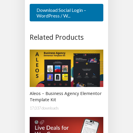
giriş
Betbigo
Betbigo
giriş
Romabet
Romabet
Download Social Login –
giriş
Betplay
Betplay
WordPress / W...
giriş
Efesbet
Efesbet
giriş
Enjoybet
Enjoybet
giriş
Betzula
Betzula
giriş
Meritking
Meritking
giriş
Holiganbet
Holiganbet
Related Products
giriş
Alobet
giriş
Alobet
giriş
restbet
giriş
teosbet
giriş
Royalbet
giriş
Jokerbet
giriş
vegabet
giriş
Betzula
giriş
Norabahis
giriş
Pokerklas
giriş
romabet
giriş
Restbet
Aleos – Business Agency Elementor
giriş
Amgbahis
Template Kit
giriş
Mavibet
giriş
pulibet
17,037 downloads
giriş
Pokerklas
giriş
Alobet
Alobet
giriş
romabet
romabet
giriş
norabahis
norabahis
giriş
enbet
enbet