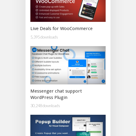
giriş
amgbahis
amgbahis
giriş
pokerklas
pokerklas
giriş
betzula
giriş
aresbet
aresbet
giriş
restbet
giriş
pulibet
Live Deals for WooCommerce
giriş
bahiscasino
bahiscasino
giriş
Romabet
5,395 downloads
giriş
Teosbet
giriş
Betbigo
giriş
Kalebet
giriş
Restbet
giriş
Betplay
giriş
Efesbet
Efesbet
giriş
Enjoybet
Enjoybet
giriş
Vegabet
jokerbet
jokerbet
giriş
Grandpashabet
pulibet
pulibet
giriş
holiganbet
holiganbet
giriş
pusulabet
pusulabet
Messenger chat support
giriş
cratosroyalbet
cratosroyalbet
WordPress Plugin
giriş
dedebet
dedebet
giriş
Festwin
Festwin
30,248 downloads
giriş
jasminbet
jasminbet
giriş
biabet
biabet
giriş
pulibet
giriş
pulibet
pulibet
giriş
pusulabet
pusulabet
giriş
pusulabet
pusulabet