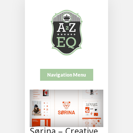
giriş
cratosroyalbet
giriş
dedebet
giriş
Festwin
giriş
jasminbet
giriş
biabet
giriş
Grandpashabet
giriş
pulibet
giriş
pulibet
giriş
pusulabet
giriş
pusulabet
pusulabet
giriş
Cratosroyalbet
giriş
Cratosroyalbet
giriş
Grandpashabet
giriş
biabet
biabet
giriş
betplay
giriş
jasminbet
jasminbet
Navigation Menu
giriş
dedebet
dedebet
giriş
holiganbet
giriş
holiganbet
giriş
marsbahis
giriş
romabet
giriş
romabet
giriş
holiganbet
giriş
mavibet
giriş
jojobet
giriş
holiganbet
giriş
galabet
Sørina – Creative
giriş
meritking