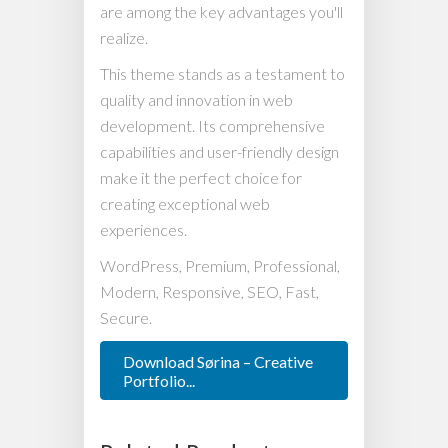
giriş
pulibet
pulibet
are among the key advantages you'll
giriş
restbet
restbet
realize.
giriş
aresbet
aresbet
giriş
meybet
meybet
giriş
kulisbet
This theme stands as a testament to
giriş
enbet
enbet
quality and innovation in web
giriş
amgbahis
amgbahis
giriş
pokerklas
pokerklas
development. Its comprehensive
giriş
romabet
capabilities and user-friendly design
giriş
Betzula
Betzula
giriş
Alobet
Alobet
make it the perfect choice for
giriş
Betpuan
Betpuan
giriş
Amgbahis
Amgbahis
creating exceptional web
giriş
Dedebet
Dedebet
experiences.
giriş
Kalebet
Kalebet
giriş
Vegabet
Vegabet
giriş
Restbet
Restbet
WordPress, Premium, Professional,
giriş
Enjoybet
Enjoybet
Modern, Responsive, SEO, Fast,
giriş
enbet
giriş
amgbahis
amgbahis
Secure.
giriş
pokerklas
pokerklas
giriş
betzula
giriş
pulibet
pulibet
Download Sørina – Creative
giriş
restbet
Portfolio...
giriş
aresbet
giriş
meybet
giriş
kulisbet
giriş
Kalebet
Kalebet