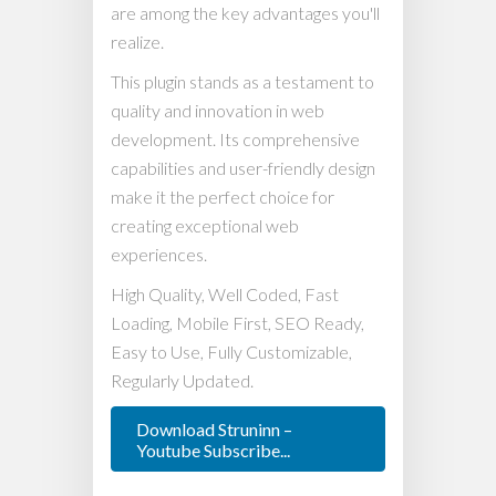
giriş
pulibet
pulibet
are among the key advantages you'll
giriş
restbet
restbet
realize.
giriş
aresbet
aresbet
giriş
meybet
meybet
giriş
kulisbet
This plugin stands as a testament to
giriş
enbet
enbet
quality and innovation in web
giriş
amgbahis
amgbahis
giriş
pokerklas
pokerklas
development. Its comprehensive
giriş
romabet
capabilities and user-friendly design
giriş
Betzula
Betzula
giriş
Alobet
Alobet
make it the perfect choice for
giriş
Betpuan
Betpuan
giriş
Amgbahis
Amgbahis
creating exceptional web
giriş
Dedebet
Dedebet
experiences.
giriş
Kalebet
Kalebet
giriş
Vegabet
Vegabet
giriş
Restbet
Restbet
High Quality, Well Coded, Fast
giriş
Enjoybet
Enjoybet
Loading, Mobile First, SEO Ready,
giriş
enbet
giriş
amgbahis
amgbahis
Easy to Use, Fully Customizable,
giriş
pokerklas
pokerklas
Regularly Updated.
giriş
betzula
giriş
pulibet
pulibet
giriş
restbet
Download Struninn –
giriş
aresbet
Youtube Subscribe...
giriş
meybet
giriş
kulisbet
giriş
Kalebet
Kalebet