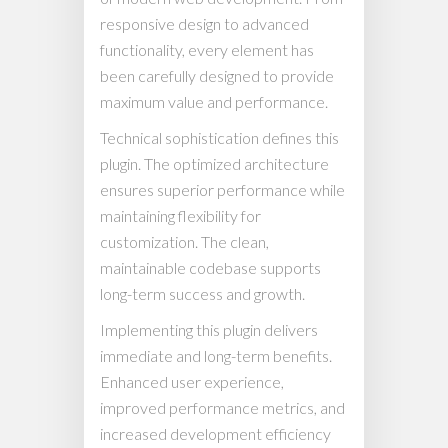
giriş
aresbet
responsive design to advanced
giriş
Kalebet
Kalebet
giriş
Romabet
Romabet
functionality, every element has
giriş
Teosbet
Teosbet
giriş
Vegabet
Vegabet
been carefully designed to provide
giriş
Betbigo
Betbigo
maximum value and performance.
giriş
Restbet
Restbet
giriş
Betplay
Betplay
giriş
Efesbet
Efesbet
Technical sophistication defines this
giriş
Meritking
Meritking
plugin. The optimized architecture
giriş
Marsbahis
Marsbahis
giriş
Meritking
ensures superior performance while
giriş
Holiganbet
maintaining flexibility for
giriş
Alobet
giriş
Alobet
customization. The clean,
giriş
restbet
giriş
teosbet
maintainable codebase supports
giriş
Royalbet
long-term success and growth.
giriş
Jokerbet
giriş
vegabet
giriş
Betzula
Implementing this plugin delivers
giriş
Norabahis
immediate and long-term benefits.
giriş
Pokerklas
giriş
romabet
Enhanced user experience,
giriş
Restbet
improved performance metrics, and
giriş
Amgbahis
giriş
Mavibet
increased development efficiency
giriş
pulibet