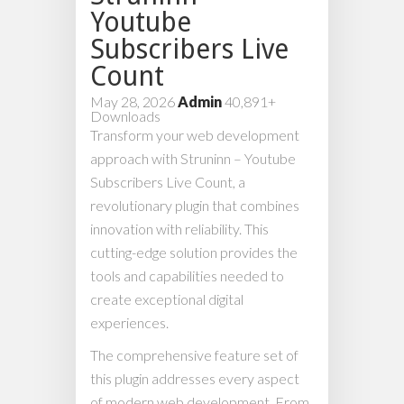
giriş
marsbahis
Youtube
giriş
meritking
giriş
jojobet
Subscribers Live
giriş
meritking
giriş
meritking
Count
giriş
mavibet
giriş
Kalebet
Kalebet
May 28, 2026
Admin
40,891+
giriş
Betbigo
Betbigo
Downloads
giriş
Betpas
Betpas
Transform your web development
giriş
Atlasbet
Atlasbet
giriş
Meybet
Meybet
approach with Struninn – Youtube
giriş
Grandpashabet
Grandpashabet
giriş
Amgbahis
Amgbahis
Subscribers Live Count, a
giriş
pulibet
galabet
revolutionary plugin that combines
giriş
kulisbet
kulisbet
giriş
vegabet
vegabet
innovation with reliability. This
giriş
amgbahis
amgbahis
cutting-edge solution provides the
giriş
cratosroyalbet
cratosroyalbet
giriş
biabet
tools and capabilities needed to
giriş
biabet
biabet
giriş
dedebet
dedebet
create exceptional digital
giriş
orisbet
orisbet
experiences.
giriş
aresbet
giriş
pulibet
pulibet
giriş
norabahis
The comprehensive feature set of
giriş
betzula
betzula
this plugin addresses every aspect
giriş
bahiscasino
bahiscasino
giriş
avrupabet
avrupabet
of modern web development. From