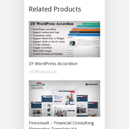
giriş
Betbigo
Betbigo
giriş
Romabet
Romabet
Related Products
giriş
Betplay
Betplay
giriş
Efesbet
Efesbet
giriş
Enjoybet
Enjoybet
giriş
Betzula
Betzula
giriş
Meritking
Meritking
giriş
Holiganbet
Holiganbet
giriş
Alobet
giriş
Alobet
giriş
restbet
giriş
teosbet
giriş
Royalbet
giriş
Jokerbet
ZF WordPress Accordion
giriş
vegabet
giriş
Betzula
18,090 downloads
giriş
Norabahis
giriş
Pokerklas
giriş
romabet
giriş
Restbet
giriş
Amgbahis
giriş
Mavibet
giriş
pulibet
giriş
Pokerklas
giriş
Alobet
Alobet
giriş
romabet
romabet
giriş
norabahis
norabahis
Finconsult – Financial Consulting
giriş
enbet
enbet