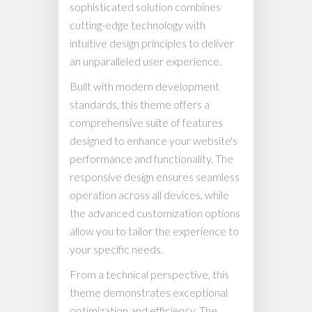
giriş
aresbet
sophisticated solution combines
giriş
Kalebet
Kalebet
cutting-edge technology with
giriş
Romabet
Romabet
giriş
Teosbet
Teosbet
intuitive design principles to deliver
giriş
Vegabet
Vegabet
an unparalleled user experience.
giriş
Betbigo
Betbigo
giriş
Restbet
Restbet
giriş
Betplay
Betplay
Built with modern development
giriş
Efesbet
Efesbet
standards, this theme offers a
giriş
Meritking
Meritking
giriş
Marsbahis
Marsbahis
comprehensive suite of features
giriş
Meritking
giriş
Holiganbet
designed to enhance your website's
giriş
Alobet
performance and functionality. The
giriş
Alobet
giriş
restbet
responsive design ensures seamless
giriş
teosbet
operation across all devices, while
giriş
Royalbet
giriş
Jokerbet
the advanced customization options
giriş
vegabet
giriş
Betzula
allow you to tailor the experience to
giriş
Norabahis
your specific needs.
giriş
Pokerklas
giriş
romabet
giriş
Restbet
From a technical perspective, this
giriş
Amgbahis
theme demonstrates exceptional
giriş
Mavibet
giriş
pulibet
optimization and efficiency. The