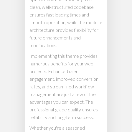
giriş
pulibet
pulibet
clean, well-structured codebase
giriş
restbet
restbet
giriş
aresbet
aresbet
ensures fast loading times and
giriş
meybet
meybet
giriş
kulisbet
smooth operation, while the modular
giriş
enbet
enbet
architecture provides flexibility for
giriş
amgbahis
amgbahis
giriş
pokerklas
pokerklas
future enhancements and
giriş
romabet
giriş
Betzula
Betzula
modifications.
giriş
Alobet
Alobet
giriş
Betpuan
Betpuan
Implementing this theme provides
giriş
Amgbahis
Amgbahis
numerous benefits for your web
giriş
Dedebet
Dedebet
giriş
Kalebet
Kalebet
projects. Enhanced user
giriş
Vegabet
Vegabet
giriş
Restbet
Restbet
engagement, improved conversion
giriş
Enjoybet
Enjoybet
rates, and streamlined workflow
giriş
enbet
giriş
amgbahis
amgbahis
management are just a few of the
giriş
pokerklas
pokerklas
giriş
betzula
advantages you can expect. The
giriş
pulibet
pulibet
professional-grade quality ensures
giriş
restbet
giriş
aresbet
reliability and long-term success.
giriş
meybet
giriş
kulisbet
Whether you're a seasoned
giriş
Kalebet
Kalebet