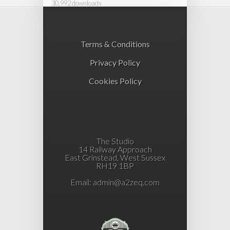
30,992 downloads
giriş
galabet
giriş
meritking
meritking
giriş
ultrabet
giriş
cratosroyalbet
cratosroyalbet
giriş
vegabet
vegabet
Terms & Conditions
giriş
atlasbet
atlasbet
giriş
casivera
casivera
giriş
galabet
galabet
Privacy Policy
giriş
jojobet
jojobet
giriş
betnano
betnano
Cookies Policy
giriş
pokerklas
pokerklas
giriş
Romabet
Romabet
giriş
Teosbet
Teosbet
giriş
Betbigo
Betbigo
giriş
Vegabet
Vegabet
giriş
Kalebet
Kalebet
giriş
Restbet
Restbet
The Studio
giriş
Betplay
Betplay
14 Railway Approach
giriş
Efesbet
Efesbet
East Grinstead, West Sussex
giriş
Enjoybet
Enjoybet
RH19 1BP
giriş
ultrabet
ultrabet
giriş
norabahis
norabahis
Email:
admin@a2zeq.com
giriş
enbet
enbet
giriş
meybet
meybet
giriş
pokerklas
giriş
betzula
betzula
giriş
bahiscasino
bahiscasino
giriş
cratosroyalbet
cratosroyalbet