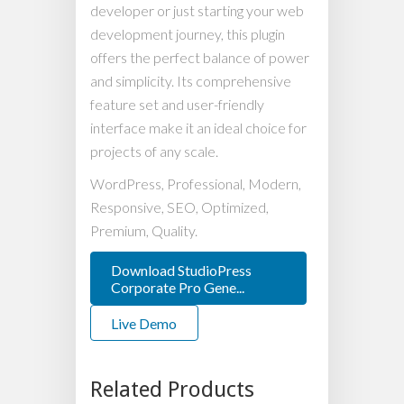
giriş
Betbigo
Betbigo
developer or just starting your web
giriş
Romabet
Romabet
development journey, this plugin
giriş
Betplay
Betplay
giriş
Efesbet
Efesbet
offers the perfect balance of power
giriş
Enjoybet
Enjoybet
giriş
Betzula
Betzula
and simplicity. Its comprehensive
giriş
Meritking
Meritking
feature set and user-friendly
giriş
Holiganbet
Holiganbet
giriş
Alobet
interface make it an ideal choice for
giriş
Alobet
projects of any scale.
giriş
restbet
giriş
teosbet
giriş
Royalbet
WordPress, Professional, Modern,
giriş
Jokerbet
Responsive, SEO, Optimized,
giriş
vegabet
giriş
Betzula
Premium, Quality.
giriş
Norabahis
giriş
Pokerklas
giriş
romabet
Download StudioPress
giriş
Restbet
Corporate Pro Gene...
giriş
Amgbahis
giriş
Mavibet
Live Demo
giriş
pulibet
giriş
Pokerklas
giriş
Alobet
Alobet
giriş
romabet
romabet
giriş
norabahis
norabahis
Related Products
giriş
enbet
enbet