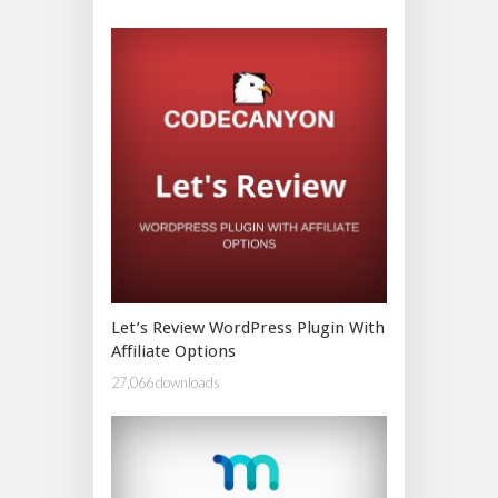
giriş
amgbahis
amgbahis
giriş
pokerklas
pokerklas
giriş
betzula
giriş
aresbet
aresbet
giriş
restbet
giriş
pulibet
giriş
bahiscasino
bahiscasino
giriş
Romabet
giriş
Teosbet
giriş
Betbigo
giriş
Kalebet
giriş
Restbet
giriş
Betplay
giriş
Efesbet
Efesbet
giriş
Enjoybet
Enjoybet
giriş
Vegabet
jokerbet
jokerbet
giriş
Grandpashabet
pulibet
pulibet
giriş
holiganbet
holiganbet
Let’s Review WordPress Plugin With
giriş
pusulabet
pusulabet
giriş
cratosroyalbet
cratosroyalbet
Affiliate Options
giriş
dedebet
dedebet
giriş
Festwin
Festwin
27,066 downloads
giriş
jasminbet
jasminbet
giriş
biabet
biabet
giriş
pulibet
giriş
pulibet
pulibet
giriş
pusulabet
pusulabet
giriş
pusulabet
pusulabet