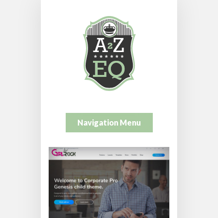
giriş
cratosroyalbet
giriş
dedebet
giriş
Festwin
giriş
jasminbet
giriş
biabet
giriş
Grandpashabet
giriş
pulibet
giriş
pulibet
giriş
pusulabet
giriş
pusulabet
pusulabet
giriş
Cratosroyalbet
giriş
Cratosroyalbet
giriş
Grandpashabet
giriş
biabet
biabet
giriş
betplay
giriş
jasminbet
jasminbet
Navigation Menu
giriş
dedebet
dedebet
giriş
holiganbet
giriş
holiganbet
giriş
marsbahis
giriş
romabet
giriş
romabet
giriş
holiganbet
giriş
mavibet
giriş
jojobet
giriş
holiganbet
giriş
galabet
giriş
meritking