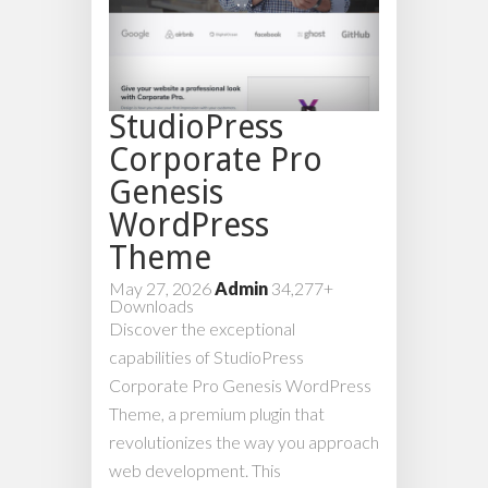
giriş
marsbahis
giriş
meritking
giriş
jojobet
giriş
meritking
giriş
meritking
giriş
mavibet
mavibet
giriş
Kalebet
Kalebet
StudioPress
giriş
Betbigo
Betbigo
giriş
Betpas
Betpas
Corporate Pro
giriş
Atlasbet
Atlasbet
giriş
Meybet
Meybet
Genesis
giriş
Grandpashabet
Grandpashabet
WordPress
giriş
Amgbahis
Amgbahis
giriş
pulibet
galabet
Theme
giriş
kulisbet
kulisbet
giriş
vegabet
vegabet
giriş
amgbahis
amgbahis
May 27, 2026
Admin
34,277+
giriş
cratosroyalbet
Downloads
cratosroyalbet
giriş
biabet
Discover the exceptional
giriş
biabet
biabet
capabilities of StudioPress
giriş
dedebet
dedebet
giriş
orisbet
orisbet
Corporate Pro Genesis WordPress
giriş
aresbet
giriş
pulibet
pulibet
Theme, a premium plugin that
giriş
norabahis
revolutionizes the way you approach
giriş
betzula
betzula
giriş
bahiscasino
bahiscasino
web development. This
giriş
avrupabet
avrupabet