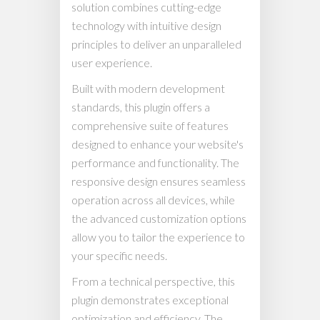
giriş
aresbet
solution combines cutting-edge
giriş
Kalebet
Kalebet
technology with intuitive design
giriş
Romabet
Romabet
giriş
Teosbet
Teosbet
principles to deliver an unparalleled
giriş
Vegabet
Vegabet
user experience.
giriş
Betbigo
Betbigo
giriş
Restbet
Restbet
giriş
Betplay
Betplay
Built with modern development
giriş
Efesbet
Efesbet
standards, this plugin offers a
giriş
Meritking
Meritking
giriş
Marsbahis
Marsbahis
comprehensive suite of features
giriş
Meritking
giriş
Holiganbet
designed to enhance your website's
giriş
Alobet
performance and functionality. The
giriş
Alobet
giriş
restbet
responsive design ensures seamless
giriş
teosbet
operation across all devices, while
giriş
Royalbet
giriş
Jokerbet
the advanced customization options
giriş
vegabet
giriş
Betzula
allow you to tailor the experience to
giriş
Norabahis
your specific needs.
giriş
Pokerklas
giriş
romabet
giriş
Restbet
From a technical perspective, this
giriş
Amgbahis
plugin demonstrates exceptional
giriş
Mavibet
giriş
pulibet
optimization and efficiency. The