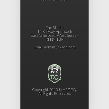
giriş
pulibet
pulibet
giriş
atlasbet
atlasbet
giriş
Romabet
Romabet
giriş
Teosbet
giriş
Betbigo
Betbigo
giriş
Kalebet
meritking
meritking
giriş
meritking
meritking
The Studio
giriş
meritking
meritking
14 Railway Approach
giriş
meritking
meritking
East Grinstead, West Sussex
giriş
marsbahis
marsbahis
RH19 1BP
giriş
marsbahis
marsbahis
marsbahis
giriş
Vegabet
Restbet
Email:
admin@a2zeq.com
giriş
Betplay
giriş
Galabet
Galabet
giriş
Mavibet
Mavibet
giriş
Betkanyon
Betkanyon
giriş
Vegabet
Vegabet
giriş
Casinomilyon
Casinomilyon
giriş
Betyap
Betyap
giriş
Orisbet
Orisbet
giriş
Alobet
Alobet
giriş
Betwoon
Betwoon
giriş
Betvole
Betvole
Copyright 2013 © A2Z EQ.
giriş
Betasus
Betasus
All Rights Reserved.
giriş
lunabet
lunabet
giriş
holiganbet
giriş
holiganbet
giriş
marsbahis
marsbahis