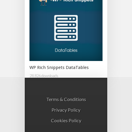
giriş
Cratosroyalbet
Cratosroyalbet
giriş
Cratosroyalbet
giriş
Grandpashabet
giriş
Grandpashabet
Grandpashabet
giriş
kulisbet
giriş
meybet
meybet
giriş
aresbet
giriş
betzula
giriş
enbet
enbet
giriş
norabahis
giriş
galabet
galabet
giriş
marsbahis
marsbahis
giriş
bahiscasino
giriş
pulibet
pulibet
WP Rich Snippets DataTables
giriş
holiganbet
giriş
holiganbet
28,826 downloads
giriş
marsbahis
giriş
romabet
giriş
romabet
giriş
holiganbet
giriş
mavibet
Terms & Conditions
giriş
galabet
jojobet
giriş
holiganbet
Privacy Policy
giriş
meritking
giriş
marsbahis
Cookies Policy
giriş
meritking
giriş
meritking
jojobet
giriş
meritking