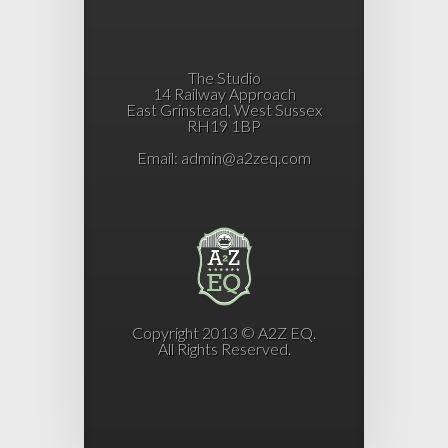
giriş
galabet
giriş
meritking
meritking
giriş
ultrabet
giriş
cratosroyalbet
cratosroyalbet
giriş
vegabet
vegabet
The Studio
giriş
atlasbet
atlasbet
14 Railway Approach
giriş
casivera
casivera
East Grinstead, West Sussex
giriş
galabet
galabet
RH19 1BP
giriş
jojobet
jojobet
giriş
betnano
betnano
Email:
admin@a2zeq.com
giriş
pokerklas
pokerklas
giriş
Romabet
Romabet
giriş
Teosbet
Teosbet
giriş
Betbigo
Betbigo
giriş
Vegabet
Vegabet
giriş
Kalebet
Kalebet
giriş
Restbet
Restbet
giriş
Betplay
Betplay
giriş
Efesbet
Efesbet
giriş
Enjoybet
Enjoybet
giriş
ultrabet
ultrabet
Copyright 2013 © A2Z EQ.
giriş
norabahis
norabahis
All Rights Reserved.
giriş
enbet
enbet
giriş
meybet
meybet
giriş
pokerklas
giriş
betzula
betzula
giriş
bahiscasino
bahiscasino
giriş
cratosroyalbet
cratosroyalbet