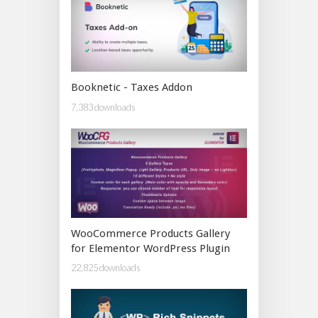
giriş
amgbahis
amgbahis
giriş
pokerklas
pokerklas
giriş
betzula
giriş
aresbet
aresbet
giriş
restbet
giriş
pulibet
giriş
bahiscasino
bahiscasino
giriş
Romabet
Booknetic - Taxes Addon
giriş
Teosbet
7,383 downloads
giriş
Betbigo
giriş
Kalebet
giriş
Restbet
giriş
Betplay
giriş
Efesbet
Efesbet
giriş
Enjoybet
Enjoybet
giriş
Vegabet
jokerbet
jokerbet
giriş
Grandpashabet
pulibet
pulibet
giriş
holiganbet
holiganbet
giriş
pusulabet
pusulabet
giriş
cratosroyalbet
cratosroyalbet
giriş
dedebet
dedebet
WooCommerce Products Gallery
giriş
Festwin
Festwin
for Elementor WordPress Plugin
giriş
jasminbet
jasminbet
giriş
biabet
biabet
22,825 downloads
giriş
pulibet
giriş
pulibet
pulibet
giriş
pusulabet
pusulabet
giriş
pusulabet
pusulabet