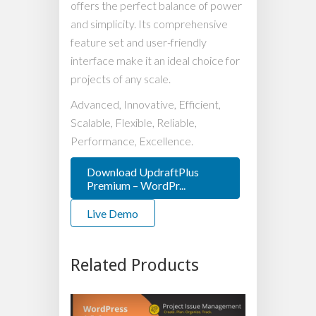
offers the perfect balance of power
giriş
Betbigo
Betbigo
giriş
Romabet
Romabet
and simplicity. Its comprehensive
giriş
Betplay
Betplay
giriş
Efesbet
Efesbet
feature set and user-friendly
giriş
Enjoybet
Enjoybet
interface make it an ideal choice for
giriş
Betzula
Betzula
giriş
Meritking
Meritking
projects of any scale.
giriş
Holiganbet
Holiganbet
giriş
Alobet
Advanced, Innovative, Efficient,
giriş
Alobet
giriş
restbet
Scalable, Flexible, Reliable,
giriş
teosbet
Performance, Excellence.
giriş
Royalbet
giriş
Jokerbet
giriş
vegabet
Download UpdraftPlus
giriş
Betzula
Premium – WordPr...
giriş
Norabahis
giriş
Pokerklas
giriş
romabet
Live Demo
giriş
Restbet
giriş
Amgbahis
giriş
Mavibet
giriş
pulibet
Related Products
giriş
Pokerklas
giriş
Alobet
Alobet
giriş
romabet
romabet
giriş
norabahis
norabahis
giriş
enbet
enbet