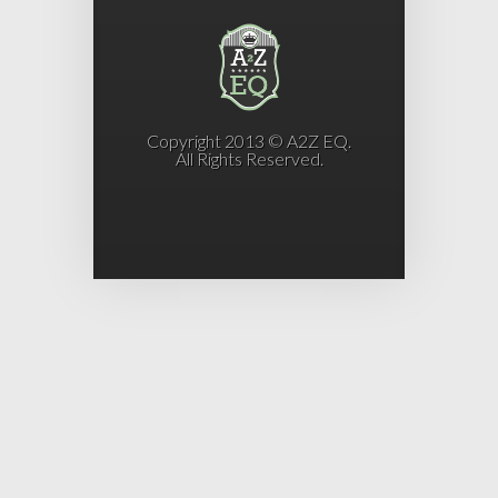
giriş
pulibet
pulibet
giriş
atlasbet
atlasbet
giriş
Romabet
Romabet
giriş
Teosbet
giriş
Betbigo
Betbigo
giriş
Kalebet
meritking
meritking
giriş
meritking
meritking
giriş
meritking
meritking
Copyright 2013 © A2Z EQ.
giriş
meritking
All Rights Reserved.
giriş
marsbahis
marsbahis
giriş
marsbahis
marsbahis
marsbahis
giriş
Vegabet
Restbet
giriş
Betplay
giriş
Galabet
Galabet
giriş
Mavibet
Mavibet
giriş
Betkanyon
Betkanyon
giriş
Vegabet
Vegabet
giriş
Casinomilyon
Casinomilyon
WordPress Library
Ankara Escort: Haymana Escort, Keçiören Escort, Yenimahalle Escort
İstanbul Escort: Zeytinburnu Escort, Ümraniye Escort, Tuzla Escort
Bursa Escort: Harmancık Escort, Mudanya Escort, Gemlik Escort
The A2Z Series
What is Emotional Quotient?
Mike Fisher
WooCommerce Payment Checkout Plugin: Offline Credit Card Checkout Method
Palazo – Hotel and Resort Booking Elementor Template Kit
Spectrum Audio Player WordPress & WooCommerce
Plugin
Smooth Zoom Pan – jQuery Image Viewer
ElemForm7 PRO – Advanced Elementor Widget for Contact Form 7
Active eCommerce POS Manager Add-on
Mefolio Ajax Resume WordPress Theme
WordPress Multilingual Multisite
WooCommerce Learning Management System
Pmotion – Animated GIF and Video Maker For WordPress
giriş
Betyap
Betyap
giriş
Orisbet
Orisbet
giriş
Alobet
Alobet
giriş
Betwoon
Betwoon
giriş
Betvole
Betvole
giriş
Betasus
Betasus
giriş
lunabet
lunabet
giriş
holiganbet
giriş
holiganbet
giriş
marsbahis