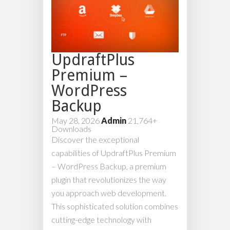
giriş
marsbahis
giriş
meritking
giriş
jojobet
giriş
meritking
giriş
meritking
giriş
mavibet
giriş
Kalebet
Kalebet
UpdraftPlus
giriş
Betbigo
Betbigo
giriş
Betpas
Betpas
Premium –
giriş
Atlasbet
Atlasbet
giriş
Meybet
Meybet
WordPress
giriş
Grandpashabet
Grandpashabet
Backup
giriş
Amgbahis
Amgbahis
giriş
pulibet
galabet
giriş
kulisbet
kulisbet
May 28, 2026
Admin
21,764+
giriş
vegabet
vegabet
Downloads
giriş
amgbahis
amgbahis
Discover the exceptional
giriş
cratosroyalbet
cratosroyalbet
giriş
biabet
capabilities of UpdraftPlus Premium
giriş
biabet
biabet
– WordPress Backup, a premium
giriş
dedebet
dedebet
giriş
orisbet
orisbet
plugin that revolutionizes the way
giriş
aresbet
you approach web development.
giriş
pulibet
pulibet
giriş
norabahis
This sophisticated solution combines
giriş
betzula
betzula
giriş
bahiscasino
bahiscasino
cutting-edge technology with
giriş
avrupabet
avrupabet