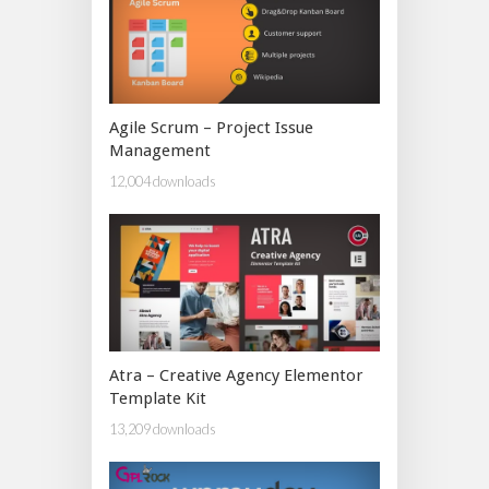
giriş
amgbahis
amgbahis
giriş
pokerklas
pokerklas
giriş
betzula
giriş
aresbet
aresbet
giriş
restbet
giriş
pulibet
giriş
bahiscasino
bahiscasino
Agile Scrum – Project Issue
giriş
Romabet
giriş
Teosbet
Management
giriş
Betbigo
12,004 downloads
giriş
Kalebet
giriş
Restbet
giriş
Betplay
giriş
Efesbet
Efesbet
giriş
Enjoybet
Enjoybet
giriş
Vegabet
jokerbet
jokerbet
giriş
Grandpashabet
pulibet
pulibet
giriş
holiganbet
holiganbet
giriş
pusulabet
pusulabet
giriş
cratosroyalbet
cratosroyalbet
giriş
dedebet
dedebet
giriş
Festwin
Festwin
Atra – Creative Agency Elementor
giriş
jasminbet
jasminbet
Template Kit
giriş
biabet
biabet
giriş
pulibet
13,209 downloads
giriş
pulibet
pulibet
giriş
pusulabet
pusulabet
giriş
pusulabet
pusulabet