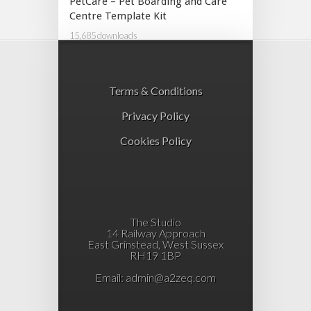
PetCare – Pet Boarding and Care
giriş
galabet
Centre Template Kit
giriş
meritking
meritking
giriş
ultrabet
15,685 downloads
giriş
cratosroyalbet
cratosroyalbet
giriş
vegabet
vegabet
giriş
atlasbet
atlasbet
giriş
casivera
casivera
giriş
galabet
galabet
Terms & Conditions
giriş
jojobet
jojobet
giriş
betnano
betnano
Privacy Policy
giriş
pokerklas
pokerklas
giriş
Romabet
Romabet
giriş
Teosbet
Teosbet
Cookies Policy
giriş
Betbigo
Betbigo
giriş
Vegabet
Vegabet
giriş
Kalebet
Kalebet
giriş
Restbet
Restbet
giriş
Betplay
Betplay
giriş
Efesbet
Efesbet
giriş
Enjoybet
Enjoybet
The Studio
giriş
ultrabet
ultrabet
14 Railway Approach
giriş
norabahis
norabahis
East Grinstead, West Sussex
giriş
enbet
enbet
RH19 1BP
giriş
meybet
meybet
giriş
pokerklas
Email:
admin@a2zeq.com
giriş
betzula
betzula
giriş
bahiscasino
bahiscasino
giriş
cratosroyalbet
cratosroyalbet