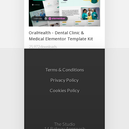
giriş
Cratosroyalbet
Cratosroyalbet
giriş
Cratosroyalbet
giriş
Grandpashabet
giriş
Grandpashabet
Grandpashabet
giriş
kulisbet
giriş
meybet
meybet
giriş
aresbet
OralHealth - Dental Clinic &
giriş
betzula
Medical Elementor Template Kit
giriş
enbet
enbet
giriş
norabahis
25,972 downloads
giriş
galabet
galabet
giriş
marsbahis
marsbahis
giriş
bahiscasino
giriş
pulibet
pulibet
giriş
holiganbet
Terms & Conditions
giriş
holiganbet
giriş
marsbahis
Privacy Policy
giriş
romabet
giriş
romabet
giriş
holiganbet
Cookies Policy
giriş
mavibet
giriş
galabet
jojobet
giriş
holiganbet
giriş
meritking
giriş
marsbahis
giriş
meritking
giriş
meritking
jojobet
The Studio
giriş
meritking
14 Railway Approach