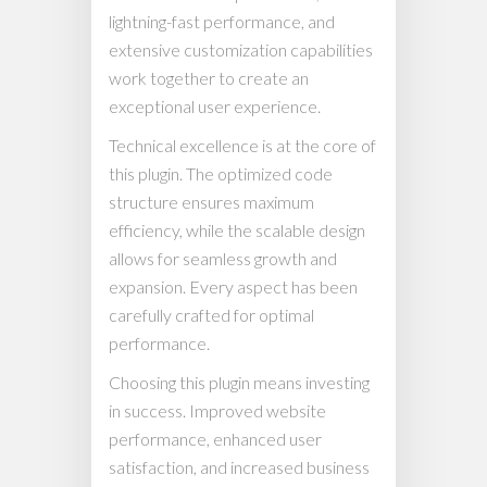
giriş
aresbet
lightning-fast performance, and
giriş
Kalebet
Kalebet
giriş
Romabet
Romabet
extensive customization capabilities
giriş
Teosbet
Teosbet
work together to create an
giriş
Vegabet
Vegabet
giriş
Betbigo
Betbigo
exceptional user experience.
giriş
Restbet
Restbet
giriş
Betplay
Betplay
Technical excellence is at the core of
giriş
Efesbet
Efesbet
giriş
Meritking
Meritking
this plugin. The optimized code
giriş
Marsbahis
Marsbahis
giriş
Meritking
structure ensures maximum
giriş
Holiganbet
efficiency, while the scalable design
giriş
Alobet
giriş
Alobet
allows for seamless growth and
giriş
restbet
expansion. Every aspect has been
giriş
teosbet
giriş
Royalbet
carefully crafted for optimal
giriş
Jokerbet
giriş
vegabet
performance.
giriş
Betzula
giriş
Norabahis
Choosing this plugin means investing
giriş
Pokerklas
giriş
romabet
in success. Improved website
giriş
Restbet
performance, enhanced user
giriş
Amgbahis
giriş
Mavibet
satisfaction, and increased business
giriş
pulibet