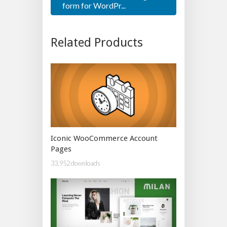
giriş
Betbigo
Betbigo
form for WordPr...
giriş
Romabet
Romabet
giriş
Betplay
Betplay
giriş
Efesbet
Efesbet
giriş
Enjoybet
Enjoybet
Related Products
giriş
Betzula
Betzula
giriş
Meritking
Meritking
giriş
Holiganbet
Holiganbet
giriş
Alobet
giriş
Alobet
giriş
restbet
giriş
teosbet
giriş
Royalbet
giriş
Jokerbet
giriş
vegabet
giriş
Betzula
giriş
Norabahis
Iconic WooCommerce Account
giriş
Pokerklas
Pages
giriş
romabet
giriş
Restbet
33,952 downloads
giriş
Amgbahis
giriş
Mavibet
giriş
pulibet
giriş
Pokerklas
giriş
Alobet
Alobet
giriş
romabet
romabet
giriş
norabahis
norabahis
giriş
enbet
enbet