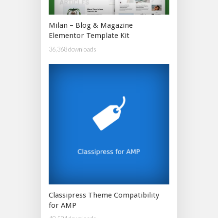
giriş
amgbahis
amgbahis
giriş
pokerklas
pokerklas
giriş
betzula
Milan – Blog & Magazine
giriş
aresbet
aresbet
giriş
restbet
Elementor Template Kit
giriş
pulibet
36,368 downloads
giriş
bahiscasino
bahiscasino
giriş
Romabet
giriş
Teosbet
giriş
Betbigo
giriş
Kalebet
giriş
Restbet
giriş
Betplay
giriş
Efesbet
Efesbet
giriş
Enjoybet
Enjoybet
giriş
Vegabet
jokerbet
jokerbet
giriş
Grandpashabet
pulibet
pulibet
giriş
holiganbet
holiganbet
giriş
pusulabet
pusulabet
giriş
cratosroyalbet
cratosroyalbet
giriş
dedebet
dedebet
giriş
Festwin
Festwin
giriş
jasminbet
jasminbet
giriş
biabet
biabet
giriş
pulibet
Classipress Theme Compatibility
giriş
pulibet
pulibet
for AMP
giriş
pusulabet
pusulabet
giriş
pusulabet
pusulabet