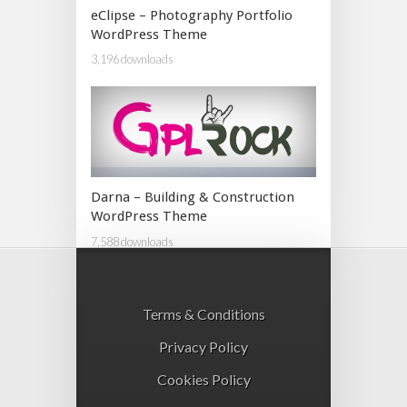
giriş
Cratosroyalbet
Cratosroyalbet
eClipse – Photography Portfolio
giriş
Cratosroyalbet
WordPress Theme
giriş
Grandpashabet
giriş
Grandpashabet
Grandpashabet
3,196 downloads
giriş
kulisbet
giriş
meybet
meybet
giriş
aresbet
giriş
betzula
giriş
enbet
enbet
giriş
norabahis
giriş
galabet
galabet
giriş
marsbahis
marsbahis
giriş
bahiscasino
giriş
pulibet
pulibet
Darna – Building & Construction
giriş
holiganbet
WordPress Theme
giriş
holiganbet
giriş
marsbahis
7,588 downloads
giriş
romabet
giriş
romabet
giriş
holiganbet
giriş
mavibet
giriş
galabet
jojobet
Terms & Conditions
giriş
holiganbet
giriş
meritking
Privacy Policy
giriş
marsbahis
giriş
meritking
Cookies Policy
giriş
meritking
jojobet
giriş
meritking