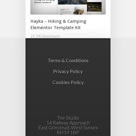
giriş
galabet
giriş
meritking
meritking
giriş
ultrabet
giriş
cratosroyalbet
cratosroyalbet
Hayka – Hiking & Camping
giriş
vegabet
vegabet
giriş
atlasbet
atlasbet
Elementor Template Kit
giriş
casivera
casivera
21,341 downloads
giriş
galabet
galabet
giriş
jojobet
jojobet
giriş
betnano
betnano
giriş
pokerklas
pokerklas
giriş
Romabet
Romabet
Terms & Conditions
giriş
Teosbet
Teosbet
giriş
Betbigo
Betbigo
giriş
Vegabet
Vegabet
Privacy Policy
giriş
Kalebet
Kalebet
giriş
Restbet
Restbet
Cookies Policy
giriş
Betplay
Betplay
giriş
Efesbet
Efesbet
giriş
Enjoybet
Enjoybet
giriş
ultrabet
ultrabet
giriş
norabahis
norabahis
giriş
enbet
enbet
giriş
meybet
meybet
The Studio
giriş
pokerklas
14 Railway Approach
giriş
betzula
betzula
East Grinstead, West Sussex
giriş
bahiscasino
bahiscasino
RH19 1BP
giriş
cratosroyalbet
cratosroyalbet