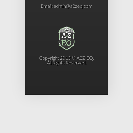
giriş
pulibet
pulibet
Email:
admin@a2zeq.com
giriş
atlasbet
atlasbet
giriş
Romabet
Romabet
giriş
Teosbet
giriş
Betbigo
Betbigo
giriş
Kalebet
meritking
meritking
giriş
meritking
meritking
giriş
meritking
meritking
giriş
meritking
meritking
giriş
marsbahis
marsbahis
giriş
marsbahis
marsbahis
marsbahis
giriş
Vegabet
Restbet
Copyright 2013 © A2Z EQ.
giriş
Betplay
All Rights Reserved.
giriş
Galabet
Galabet
giriş
Mavibet
Mavibet
giriş
Betkanyon
Betkanyon
giriş
Vegabet
Vegabet
giriş
Casinomilyon
Casinomilyon
giriş
Betyap
Betyap
giriş
Orisbet
Orisbet
giriş
Alobet
Alobet
giriş
Betwoon
Betwoon
WordPress Library
Ankara Escort: Haymana Escort, Keçiören Escort, Yenimahalle Escort
İstanbul Escort: Zeytinburnu Escort, Ümraniye Escort, Tuzla Escort
Bursa Escort: Harmancık Escort, Mudanya Escort, Gemlik Escort
The A2Z Series
What is Emotional Quotient?
Mike Fisher
Travel WordPress Theme – GoExplore!
Intify – Real Estate Elementor Template Kit
iPodcast – Modern Podcast Elementor Template Kit
wpDiscuz – Embeds
Florence – A Responsive
WordPress Blog Theme
Graph Paper Press Sell Media Manual Purchases
Intra – Modern Digital Agency Elementor Template Kit
Ultimate WhatsApp Chat | WordPress WhatsApp Chat Support Plugin
WooCommerce Aramex
Inovado | Retina Responsive Multi-Purpose Theme
giriş
Betvole
Betvole
giriş
Betasus
Betasus
giriş
lunabet
lunabet
giriş
holiganbet
giriş
holiganbet
giriş
marsbahis
marsbahis