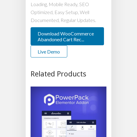
giriş
Betbigo
Betbigo
Loading, Mobile Ready, SEO
giriş
Romabet
Romabet
Optimized, Easy Setup, Well
giriş
Betplay
Betplay
giriş
Efesbet
Efesbet
Documented, Regular Updates.
giriş
Enjoybet
Enjoybet
giriş
Betzula
Betzula
giriş
Meritking
Meritking
Download WooCommerce
giriş
Holiganbet
Holiganbet
Abandoned Cart Rec...
giriş
Alobet
giriş
Alobet
Live Demo
giriş
restbet
giriş
teosbet
giriş
Royalbet
giriş
Jokerbet
giriş
vegabet
Related Products
giriş
Betzula
giriş
Norabahis
giriş
Pokerklas
giriş
romabet
giriş
Restbet
giriş
Amgbahis
giriş
Mavibet
giriş
pulibet
giriş
Pokerklas
giriş
Alobet
Alobet
giriş
romabet
romabet
giriş
norabahis
norabahis
giriş
enbet
enbet