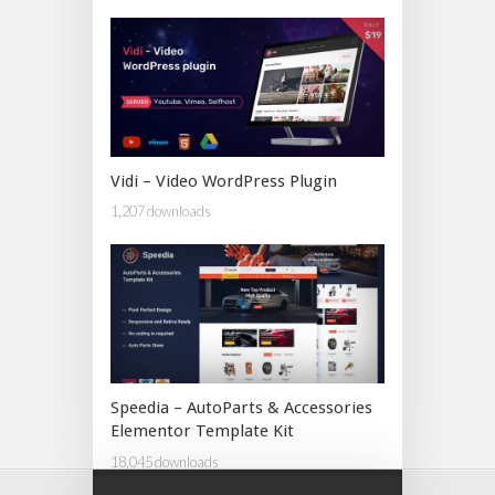
giriş
Cratosroyalbet
Cratosroyalbet
giriş
Cratosroyalbet
giriş
Grandpashabet
giriş
Grandpashabet
Grandpashabet
giriş
kulisbet
giriş
meybet
meybet
giriş
aresbet
giriş
betzula
giriş
enbet
enbet
giriş
norabahis
Vidi – Video WordPress Plugin
giriş
galabet
galabet
giriş
marsbahis
marsbahis
1,207 downloads
giriş
bahiscasino
giriş
pulibet
pulibet
giriş
holiganbet
giriş
holiganbet
giriş
marsbahis
giriş
romabet
giriş
romabet
giriş
holiganbet
giriş
mavibet
giriş
galabet
jojobet
giriş
holiganbet
Speedia – AutoParts & Accessories
giriş
meritking
Elementor Template Kit
giriş
marsbahis
giriş
meritking
18,045 downloads
giriş
meritking
jojobet
giriş
meritking