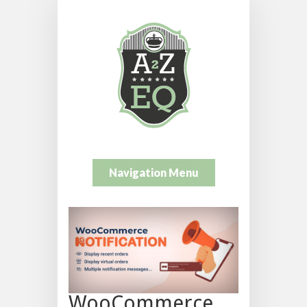
giriş
cratosroyalbet
giriş
dedebet
giriş
Festwin
giriş
jasminbet
giriş
biabet
giriş
Grandpashabet
giriş
pulibet
giriş
pulibet
giriş
pusulabet
giriş
pusulabet
pusulabet
giriş
Cratosroyalbet
giriş
Cratosroyalbet
giriş
Grandpashabet
giriş
biabet
biabet
giriş
betplay
giriş
jasminbet
jasminbet
Navigation Menu
giriş
dedebet
dedebet
giriş
holiganbet
giriş
holiganbet
giriş
marsbahis
giriş
romabet
giriş
romabet
giriş
holiganbet
giriş
mavibet
giriş
jojobet
giriş
holiganbet
giriş
galabet
WooCommerce
giriş
meritking