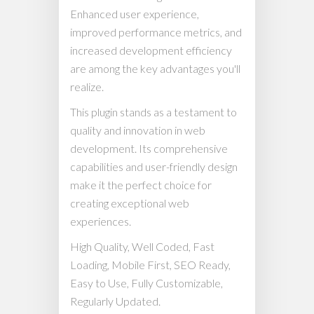
giriş
pulibet
pulibet
Enhanced user experience,
giriş
restbet
restbet
giriş
aresbet
aresbet
improved performance metrics, and
giriş
meybet
meybet
increased development efficiency
giriş
kulisbet
giriş
enbet
enbet
are among the key advantages you'll
giriş
amgbahis
amgbahis
giriş
pokerklas
pokerklas
realize.
giriş
romabet
giriş
Betzula
Betzula
This plugin stands as a testament to
giriş
Alobet
Alobet
giriş
Betpuan
Betpuan
quality and innovation in web
giriş
Amgbahis
Amgbahis
development. Its comprehensive
giriş
Dedebet
Dedebet
giriş
Kalebet
Kalebet
capabilities and user-friendly design
giriş
Vegabet
Vegabet
make it the perfect choice for
giriş
Restbet
Restbet
giriş
Enjoybet
Enjoybet
creating exceptional web
giriş
enbet
giriş
amgbahis
amgbahis
experiences.
giriş
pokerklas
pokerklas
giriş
betzula
High Quality, Well Coded, Fast
giriş
pulibet
pulibet
giriş
restbet
Loading, Mobile First, SEO Ready,
giriş
aresbet
Easy to Use, Fully Customizable,
giriş
meybet
giriş
kulisbet
Regularly Updated.
giriş
Kalebet
Kalebet