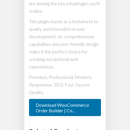
giriş
pulibet
pulibet
are among the key advantages you'll
giriş
restbet
restbet
realize.
giriş
aresbet
aresbet
giriş
meybet
meybet
giriş
kulisbet
This plugin stands as a testament to
giriş
enbet
enbet
quality and innovation in web
giriş
amgbahis
amgbahis
giriş
pokerklas
pokerklas
development. Its comprehensive
giriş
romabet
capabilities and user-friendly design
giriş
Betzula
Betzula
giriş
Alobet
Alobet
make it the perfect choice for
giriş
Betpuan
Betpuan
giriş
Amgbahis
Amgbahis
creating exceptional web
giriş
Dedebet
Dedebet
experiences.
giriş
Kalebet
Kalebet
giriş
Vegabet
Vegabet
giriş
Restbet
Restbet
Premium, Professional, Modern,
giriş
Enjoybet
Enjoybet
Responsive, SEO, Fast, Secure,
giriş
enbet
giriş
amgbahis
amgbahis
Quality.
giriş
pokerklas
pokerklas
giriş
betzula
giriş
pulibet
pulibet
Download WooCommerce
giriş
restbet
Order Builder | Co...
giriş
aresbet
giriş
meybet
giriş
kulisbet
giriş
Kalebet
Kalebet