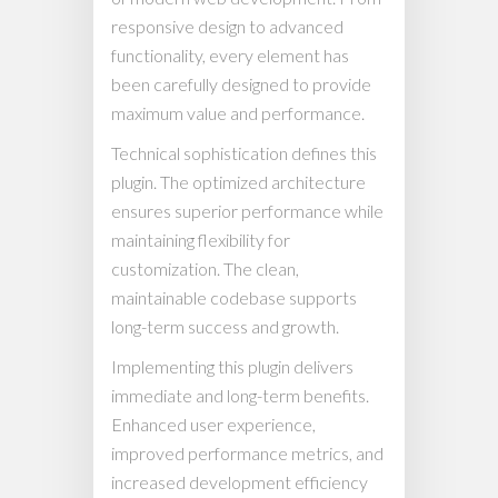
giriş
aresbet
responsive design to advanced
giriş
Kalebet
Kalebet
giriş
Romabet
Romabet
functionality, every element has
giriş
Teosbet
Teosbet
giriş
Vegabet
Vegabet
been carefully designed to provide
giriş
Betbigo
Betbigo
maximum value and performance.
giriş
Restbet
Restbet
giriş
Betplay
Betplay
giriş
Efesbet
Efesbet
Technical sophistication defines this
giriş
Meritking
Meritking
plugin. The optimized architecture
giriş
Marsbahis
Marsbahis
giriş
Meritking
ensures superior performance while
giriş
Holiganbet
maintaining flexibility for
giriş
Alobet
giriş
Alobet
customization. The clean,
giriş
restbet
giriş
teosbet
maintainable codebase supports
giriş
Royalbet
long-term success and growth.
giriş
Jokerbet
giriş
vegabet
giriş
Betzula
Implementing this plugin delivers
giriş
Norabahis
immediate and long-term benefits.
giriş
Pokerklas
giriş
romabet
Enhanced user experience,
giriş
Restbet
improved performance metrics, and
giriş
Amgbahis
giriş
Mavibet
increased development efficiency
giriş
pulibet