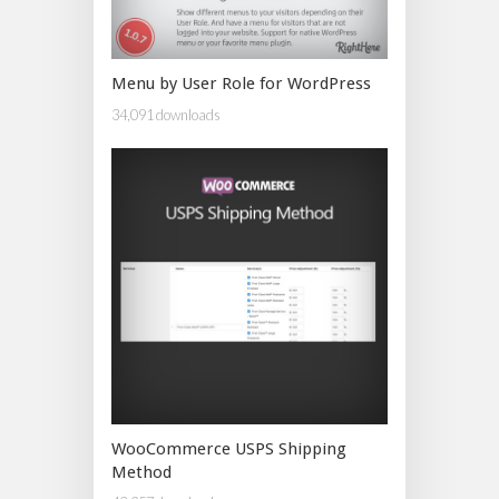
giriş
amgbahis
amgbahis
giriş
pokerklas
pokerklas
giriş
betzula
giriş
aresbet
aresbet
giriş
restbet
Menu by User Role for WordPress
giriş
pulibet
34,091 downloads
giriş
bahiscasino
bahiscasino
giriş
Romabet
giriş
Teosbet
giriş
Betbigo
giriş
Kalebet
giriş
Restbet
giriş
Betplay
giriş
Efesbet
Efesbet
giriş
Enjoybet
Enjoybet
giriş
Vegabet
jokerbet
jokerbet
giriş
Grandpashabet
pulibet
pulibet
giriş
holiganbet
holiganbet
giriş
pusulabet
pusulabet
giriş
cratosroyalbet
cratosroyalbet
giriş
dedebet
dedebet
giriş
Festwin
Festwin
giriş
jasminbet
jasminbet
giriş
biabet
biabet
giriş
pulibet
WooCommerce USPS Shipping
giriş
pulibet
pulibet
Method
giriş
pusulabet
pusulabet
giriş
pusulabet
pusulabet