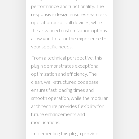
giriş
aresbet
performance and functionality. The
giriş
Kalebet
Kalebet
giriş
Romabet
Romabet
responsive design ensures seamless
giriş
Teosbet
Teosbet
operation across all devices, while
giriş
Vegabet
Vegabet
giriş
Betbigo
Betbigo
the advanced customization options
giriş
Restbet
Restbet
giriş
Betplay
Betplay
allow you to tailor the experience to
giriş
Efesbet
Efesbet
your specific needs.
giriş
Meritking
Meritking
giriş
Marsbahis
Marsbahis
giriş
Meritking
From a technical perspective, this
giriş
Holiganbet
plugin demonstrates exceptional
giriş
Alobet
giriş
Alobet
optimization and efficiency. The
giriş
restbet
clean, well-structured codebase
giriş
teosbet
giriş
Royalbet
ensures fast loading times and
giriş
Jokerbet
giriş
vegabet
smooth operation, while the modular
giriş
Betzula
architecture provides flexibility for
giriş
Norabahis
giriş
Pokerklas
future enhancements and
giriş
romabet
giriş
Restbet
modifications.
giriş
Amgbahis
giriş
Mavibet
Implementing this plugin provides
giriş
pulibet