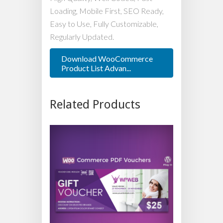
giriş
Betbigo
Betbigo
Loading, Mobile First, SEO Ready,
giriş
Romabet
Romabet
giriş
Betplay
Betplay
Easy to Use, Fully Customizable,
giriş
Efesbet
Efesbet
giriş
Enjoybet
Enjoybet
Regularly Updated.
giriş
Betzula
Betzula
giriş
Meritking
Meritking
Download WooCommerce
giriş
Holiganbet
Holiganbet
Product List Advan...
giriş
Alobet
giriş
Alobet
giriş
restbet
giriş
teosbet
giriş
Royalbet
Related Products
giriş
Jokerbet
giriş
vegabet
giriş
Betzula
giriş
Norabahis
giriş
Pokerklas
giriş
romabet
giriş
Restbet
giriş
Amgbahis
giriş
Mavibet
giriş
pulibet
giriş
Pokerklas
giriş
Alobet
Alobet
giriş
romabet
romabet
giriş
norabahis
norabahis
giriş
enbet
enbet