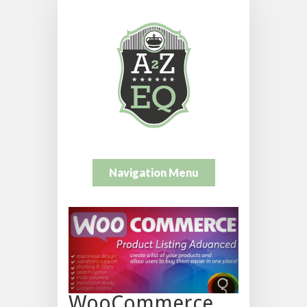
giriş
cratosroyalbet
giriş
dedebet
giriş
Festwin
giriş
jasminbet
giriş
biabet
giriş
Grandpashabet
giriş
pulibet
giriş
pulibet
giriş
pusulabet
giriş
pusulabet
pusulabet
giriş
Cratosroyalbet
giriş
Cratosroyalbet
giriş
Grandpashabet
giriş
biabet
biabet
giriş
betplay
giriş
jasminbet
jasminbet
Navigation Menu
giriş
dedebet
dedebet
giriş
holiganbet
giriş
holiganbet
giriş
marsbahis
giriş
romabet
giriş
romabet
giriş
holiganbet
giriş
mavibet
giriş
jojobet
giriş
holiganbet
giriş
galabet
WooCommerce
giriş
meritking