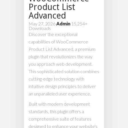
giriş
marsbahis
Product List
giriş
meritking
giriş
jojobet
Advanced
giriş
meritking
giriş
meritking
May 27, 2026
Admin
15,254+
giriş
mavibet
Downloads
giriş
Kalebet
Kalebet
Discover the exceptional
giriş
Betbigo
Betbigo
giriş
Betpas
Betpas
capabilities of WooCommerce
giriş
Atlasbet
Atlasbet
giriş
Meybet
Meybet
Product List Advanced, a premium
giriş
Grandpashabet
Grandpashabet
plugin that revolutionizes the way
giriş
Amgbahis
Amgbahis
giriş
pulibet
galabet
you approach web development.
giriş
kulisbet
kulisbet
giriş
vegabet
vegabet
This sophisticated solution combines
giriş
amgbahis
amgbahis
cutting-edge technology with
giriş
cratosroyalbet
cratosroyalbet
giriş
biabet
intuitive design principles to deliver
giriş
biabet
biabet
an unparalleled user experience.
giriş
dedebet
dedebet
giriş
orisbet
orisbet
giriş
aresbet
Built with modern development
giriş
pulibet
pulibet
standards, this plugin offers a
giriş
norabahis
giriş
betzula
betzula
comprehensive suite of features
giriş
bahiscasino
bahiscasino
giriş
avrupabet
avrupabet
designed to enhance your website's