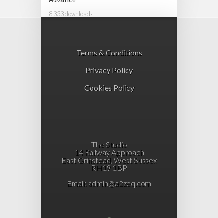
Advance
giriş
galabet
giriş
meritking
meritking
8,333 downloads
giriş
ultrabet
giriş
cratosroyalbet
cratosroyalbet
giriş
vegabet
vegabet
giriş
atlasbet
atlasbet
giriş
casivera
casivera
Terms & Conditions
giriş
galabet
galabet
giriş
jojobet
jojobet
Privacy Policy
giriş
betnano
betnano
giriş
pokerklas
pokerklas
Cookies Policy
giriş
Romabet
Romabet
giriş
Teosbet
Teosbet
giriş
Betbigo
Betbigo
giriş
Vegabet
Vegabet
giriş
Kalebet
Kalebet
giriş
Restbet
Restbet
giriş
Betplay
Betplay
The Studio
giriş
Efesbet
Efesbet
14 Railway Approach
giriş
Enjoybet
Enjoybet
East Grinstead, West Sussex
giriş
ultrabet
ultrabet
RH19 1BP
giriş
norabahis
norabahis
giriş
enbet
enbet
Email:
admin@a2zeq.com
giriş
meybet
meybet
giriş
pokerklas
giriş
betzula
betzula
giriş
bahiscasino
bahiscasino
giriş
cratosroyalbet
cratosroyalbet