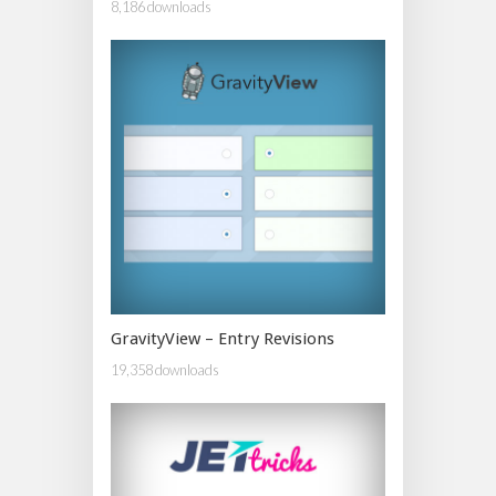
8,186 downloads
giriş
amgbahis
amgbahis
giriş
pokerklas
pokerklas
giriş
betzula
giriş
aresbet
aresbet
giriş
restbet
giriş
pulibet
giriş
bahiscasino
bahiscasino
giriş
Romabet
giriş
Teosbet
giriş
Betbigo
giriş
Kalebet
giriş
Restbet
giriş
Betplay
giriş
Efesbet
Efesbet
giriş
Enjoybet
Enjoybet
giriş
Vegabet
jokerbet
jokerbet
giriş
Grandpashabet
pulibet
pulibet
giriş
holiganbet
holiganbet
giriş
pusulabet
pusulabet
GravityView – Entry Revisions
giriş
cratosroyalbet
cratosroyalbet
giriş
dedebet
dedebet
19,358 downloads
giriş
Festwin
Festwin
giriş
jasminbet
jasminbet
giriş
biabet
biabet
giriş
pulibet
giriş
pulibet
pulibet
giriş
pusulabet
pusulabet
giriş
pusulabet
pusulabet