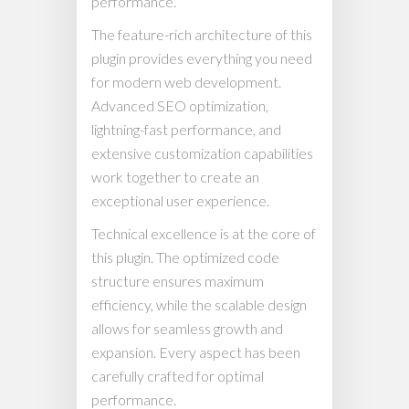
performance.
giriş
aresbet
giriş
Kalebet
Kalebet
The feature-rich architecture of this
giriş
Romabet
Romabet
giriş
Teosbet
Teosbet
plugin provides everything you need
giriş
Vegabet
Vegabet
giriş
Betbigo
Betbigo
for modern web development.
giriş
Restbet
Restbet
Advanced SEO optimization,
giriş
Betplay
Betplay
giriş
Efesbet
Efesbet
lightning-fast performance, and
giriş
Meritking
Meritking
extensive customization capabilities
giriş
Marsbahis
Marsbahis
giriş
Meritking
work together to create an
giriş
Holiganbet
giriş
Alobet
exceptional user experience.
giriş
Alobet
giriş
restbet
Technical excellence is at the core of
giriş
teosbet
giriş
Royalbet
this plugin. The optimized code
giriş
Jokerbet
structure ensures maximum
giriş
vegabet
giriş
Betzula
efficiency, while the scalable design
giriş
Norabahis
allows for seamless growth and
giriş
Pokerklas
giriş
romabet
expansion. Every aspect has been
giriş
Restbet
giriş
Amgbahis
carefully crafted for optimal
giriş
Mavibet
performance.
giriş
pulibet