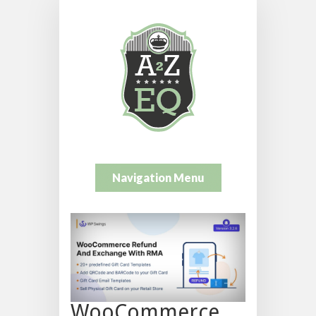
giriş
cratosroyalbet
giriş
dedebet
giriş
Festwin
giriş
jasminbet
giriş
biabet
giriş
Grandpashabet
giriş
pulibet
giriş
pulibet
giriş
pusulabet
giriş
pusulabet
pusulabet
giriş
Cratosroyalbet
giriş
Cratosroyalbet
giriş
Grandpashabet
giriş
biabet
biabet
giriş
betplay
giriş
jasminbet
jasminbet
Navigation Menu
giriş
dedebet
dedebet
giriş
holiganbet
giriş
holiganbet
giriş
marsbahis
giriş
romabet
giriş
romabet
giriş
holiganbet
giriş
mavibet
giriş
jojobet
giriş
holiganbet
giriş
galabet
WooCommerce
giriş
meritking