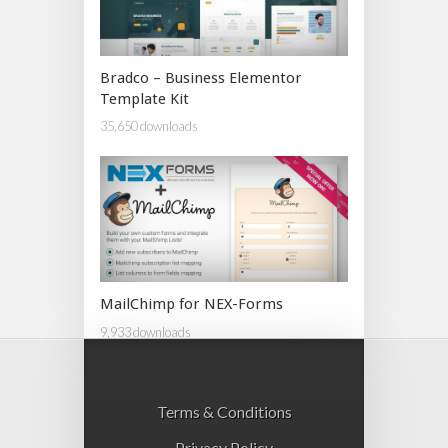
giriş
Cratosroyalbet
Cratosroyalbet
giriş
Cratosroyalbet
giriş
Grandpashabet
giriş
Grandpashabet
Grandpashabet
giriş
kulisbet
Bradco – Business Elementor
giriş
meybet
meybet
Template Kit
giriş
aresbet
giriş
betzula
35,650 downloads
giriş
enbet
enbet
giriş
norabahis
giriş
galabet
galabet
giriş
marsbahis
marsbahis
giriş
bahiscasino
giriş
pulibet
pulibet
giriş
holiganbet
giriş
holiganbet
giriş
marsbahis
giriş
romabet
giriş
romabet
MailChimp for NEX-Forms
giriş
holiganbet
giriş
mavibet
9,933 downloads
giriş
galabet
jojobet
giriş
holiganbet
giriş
meritking
giriş
marsbahis
giriş
meritking
Terms & Conditions
giriş
meritking
jojobet
giriş
meritking
Privacy Policy