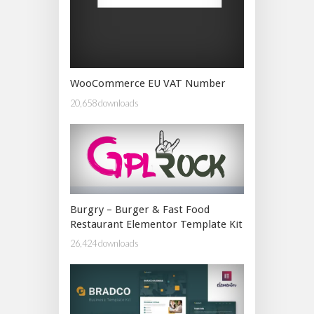
giriş
amgbahis
amgbahis
giriş
pokerklas
pokerklas
giriş
betzula
giriş
aresbet
aresbet
giriş
restbet
giriş
pulibet
giriş
bahiscasino
bahiscasino
WooCommerce EU VAT Number
giriş
Romabet
giriş
Teosbet
20,658 downloads
giriş
Betbigo
giriş
Kalebet
giriş
Restbet
giriş
Betplay
giriş
Efesbet
Efesbet
giriş
Enjoybet
Enjoybet
giriş
Vegabet
jokerbet
jokerbet
giriş
Grandpashabet
pulibet
pulibet
giriş
holiganbet
holiganbet
giriş
pusulabet
pusulabet
Burgry – Burger & Fast Food
giriş
cratosroyalbet
cratosroyalbet
Restaurant Elementor Template Kit
giriş
dedebet
dedebet
giriş
Festwin
Festwin
26,424 downloads
giriş
jasminbet
jasminbet
giriş
biabet
biabet
giriş
pulibet
giriş
pulibet
pulibet
giriş
pusulabet
pusulabet
giriş
pusulabet
pusulabet