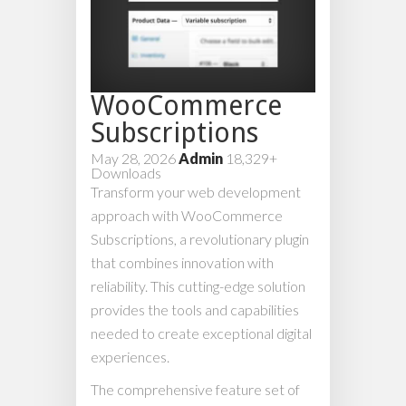
giriş
marsbahis
giriş
meritking
giriş
jojobet
giriş
meritking
giriş
meritking
giriş
mavibet
giriş
Kalebet
Kalebet
WooCommerce
giriş
Betbigo
Betbigo
giriş
Betpas
Betpas
Subscriptions
giriş
Atlasbet
Atlasbet
giriş
Meybet
Meybet
May 28, 2026
Admin
18,329+
giriş
Grandpashabet
Grandpashabet
Downloads
giriş
Amgbahis
Amgbahis
Transform your web development
giriş
pulibet
galabet
giriş
kulisbet
kulisbet
approach with WooCommerce
giriş
vegabet
vegabet
Subscriptions, a revolutionary plugin
giriş
amgbahis
amgbahis
giriş
cratosroyalbet
cratosroyalbet
that combines innovation with
giriş
biabet
giriş
biabet
biabet
reliability. This cutting-edge solution
giriş
dedebet
dedebet
provides the tools and capabilities
giriş
orisbet
orisbet
giriş
aresbet
needed to create exceptional digital
giriş
pulibet
pulibet
giriş
norabahis
experiences.
giriş
betzula
betzula
giriş
bahiscasino
bahiscasino
The comprehensive feature set of
giriş
avrupabet
avrupabet