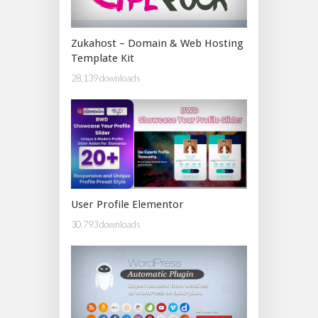
giriş
amgbahis
amgbahis
giriş
pokerklas
pokerklas
giriş
betzula
giriş
aresbet
aresbet
Zukahost – Domain & Web Hosting
giriş
restbet
Template Kit
giriş
pulibet
giriş
bahiscasino
bahiscasino
28,139 downloads
giriş
Romabet
giriş
Teosbet
giriş
Betbigo
giriş
Kalebet
giriş
Restbet
giriş
Betplay
giriş
Efesbet
Efesbet
giriş
Enjoybet
Enjoybet
giriş
Vegabet
jokerbet
jokerbet
giriş
Grandpashabet
pulibet
pulibet
giriş
holiganbet
holiganbet
User Profile Elementor
giriş
pusulabet
pusulabet
giriş
cratosroyalbet
cratosroyalbet
30,793 downloads
giriş
dedebet
dedebet
giriş
Festwin
Festwin
giriş
jasminbet
jasminbet
giriş
biabet
biabet
giriş
pulibet
giriş
pulibet
pulibet
giriş
pusulabet
pusulabet
giriş
pusulabet
pusulabet