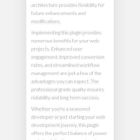
giriş
pulibet
pulibet
architecture provides flexibility for
giriş
restbet
restbet
giriş
aresbet
aresbet
future enhancements and
giriş
meybet
meybet
modifications.
giriş
kulisbet
giriş
enbet
enbet
Implementing this plugin provides
giriş
amgbahis
amgbahis
giriş
pokerklas
pokerklas
numerous benefits for your web
giriş
romabet
giriş
Betzula
Betzula
projects. Enhanced user
giriş
Alobet
Alobet
engagement, improved conversion
giriş
Betpuan
Betpuan
giriş
Amgbahis
Amgbahis
rates, and streamlined workflow
giriş
Dedebet
Dedebet
giriş
Kalebet
Kalebet
management are just a few of the
giriş
Vegabet
Vegabet
advantages you can expect. The
giriş
Restbet
Restbet
giriş
Enjoybet
Enjoybet
professional-grade quality ensures
giriş
enbet
reliability and long-term success.
giriş
amgbahis
amgbahis
giriş
pokerklas
pokerklas
giriş
betzula
Whether you're a seasoned
giriş
pulibet
pulibet
developer or just starting your web
giriş
restbet
giriş
aresbet
development journey, this plugin
giriş
meybet
giriş
kulisbet
offers the perfect balance of power
giriş
Kalebet
Kalebet