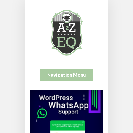
giriş
cratosroyalbet
giriş
dedebet
giriş
Festwin
giriş
jasminbet
giriş
biabet
giriş
Grandpashabet
giriş
pulibet
giriş
pulibet
giriş
pusulabet
giriş
pusulabet
pusulabet
giriş
Cratosroyalbet
giriş
Cratosroyalbet
giriş
Grandpashabet
giriş
biabet
biabet
giriş
betplay
giriş
jasminbet
jasminbet
Navigation Menu
giriş
dedebet
dedebet
giriş
holiganbet
giriş
holiganbet
giriş
marsbahis
giriş
romabet
giriş
romabet
giriş
holiganbet
giriş
mavibet
giriş
jojobet
giriş
holiganbet
giriş
galabet
giriş
meritking