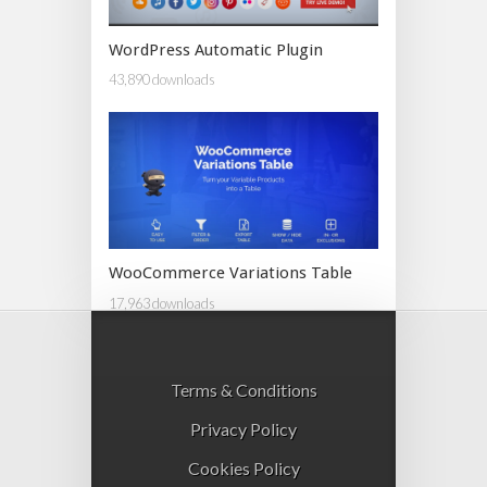
giriş
Cratosroyalbet
Cratosroyalbet
giriş
Cratosroyalbet
giriş
Grandpashabet
WordPress Automatic Plugin
giriş
Grandpashabet
Grandpashabet
giriş
kulisbet
43,890 downloads
giriş
meybet
meybet
giriş
aresbet
giriş
betzula
giriş
enbet
enbet
giriş
norabahis
giriş
galabet
galabet
giriş
marsbahis
marsbahis
giriş
bahiscasino
giriş
pulibet
pulibet
giriş
holiganbet
giriş
holiganbet
WooCommerce Variations Table
giriş
marsbahis
giriş
romabet
17,963 downloads
giriş
romabet
giriş
holiganbet
giriş
mavibet
giriş
galabet
jojobet
Terms & Conditions
giriş
holiganbet
giriş
meritking
giriş
marsbahis
Privacy Policy
giriş
meritking
giriş
meritking
jojobet
Cookies Policy
giriş
meritking