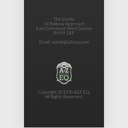
giriş
galabet
giriş
meritking
meritking
giriş
ultrabet
giriş
cratosroyalbet
cratosroyalbet
The Studio
giriş
vegabet
vegabet
14 Railway Approach
giriş
atlasbet
atlasbet
East Grinstead, West Sussex
giriş
casivera
casivera
RH19 1BP
giriş
galabet
galabet
giriş
jojobet
jojobet
Email:
admin@a2zeq.com
giriş
betnano
betnano
giriş
pokerklas
pokerklas
giriş
Romabet
Romabet
giriş
Teosbet
Teosbet
giriş
Betbigo
Betbigo
giriş
Vegabet
Vegabet
giriş
Kalebet
Kalebet
giriş
Restbet
Restbet
giriş
Betplay
Betplay
giriş
Efesbet
Efesbet
giriş
Enjoybet
Enjoybet
Copyright 2013 © A2Z EQ.
giriş
ultrabet
ultrabet
All Rights Reserved.
giriş
norabahis
norabahis
giriş
enbet
enbet
giriş
meybet
meybet
giriş
pokerklas
giriş
betzula
betzula
giriş
bahiscasino
bahiscasino
giriş
cratosroyalbet
cratosroyalbet