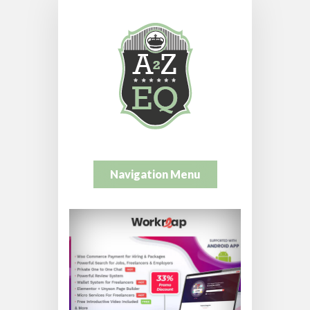
giriş
cratosroyalbet
giriş
dedebet
giriş
Festwin
giriş
jasminbet
giriş
biabet
giriş
Grandpashabet
giriş
pulibet
giriş
pulibet
giriş
pusulabet
giriş
pusulabet
pusulabet
giriş
Cratosroyalbet
giriş
Cratosroyalbet
giriş
Grandpashabet
giriş
biabet
biabet
giriş
betplay
giriş
jasminbet
jasminbet
Navigation Menu
giriş
dedebet
dedebet
giriş
holiganbet
giriş
holiganbet
giriş
marsbahis
giriş
romabet
giriş
romabet
giriş
holiganbet
giriş
mavibet
giriş
jojobet
giriş
holiganbet
giriş
galabet
giriş
meritking