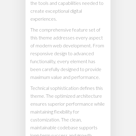
giriş
aresbet
the tools and capabilities needed to
giriş
Kalebet
Kalebet
create exceptional digital
giriş
Romabet
Romabet
giriş
Teosbet
Teosbet
experiences.
giriş
Vegabet
Vegabet
giriş
Betbigo
Betbigo
The comprehensive feature set of
giriş
Restbet
Restbet
giriş
Betplay
Betplay
this theme addresses every aspect
giriş
Efesbet
Efesbet
of modern web development. From
giriş
Meritking
Meritking
giriş
Marsbahis
Marsbahis
responsive design to advanced
giriş
Meritking
giriş
Holiganbet
functionality, every element has
giriş
Alobet
been carefully designed to provide
giriş
Alobet
giriş
restbet
maximum value and performance.
giriş
teosbet
giriş
Royalbet
Technical sophistication defines this
giriş
Jokerbet
giriş
vegabet
theme. The optimized architecture
giriş
Betzula
ensures superior performance while
giriş
Norabahis
giriş
Pokerklas
maintaining flexibility for
giriş
romabet
giriş
Restbet
customization. The clean,
giriş
Amgbahis
maintainable codebase supports
giriş
Mavibet
giriş
pulibet
long-term success and growth.