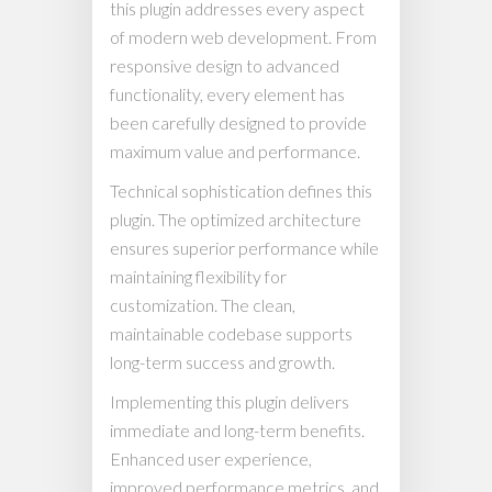
this plugin addresses every aspect
giriş
aresbet
giriş
Kalebet
Kalebet
of modern web development. From
giriş
Romabet
Romabet
giriş
Teosbet
Teosbet
responsive design to advanced
giriş
Vegabet
Vegabet
functionality, every element has
giriş
Betbigo
Betbigo
giriş
Restbet
Restbet
been carefully designed to provide
giriş
Betplay
Betplay
giriş
Efesbet
Efesbet
maximum value and performance.
giriş
Meritking
Meritking
giriş
Marsbahis
Marsbahis
Technical sophistication defines this
giriş
Meritking
plugin. The optimized architecture
giriş
Holiganbet
giriş
Alobet
ensures superior performance while
giriş
Alobet
giriş
restbet
maintaining flexibility for
giriş
teosbet
customization. The clean,
giriş
Royalbet
giriş
Jokerbet
maintainable codebase supports
giriş
vegabet
giriş
Betzula
long-term success and growth.
giriş
Norabahis
giriş
Pokerklas
Implementing this plugin delivers
giriş
romabet
immediate and long-term benefits.
giriş
Restbet
giriş
Amgbahis
Enhanced user experience,
giriş
Mavibet
giriş
pulibet
improved performance metrics, and