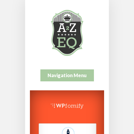
giriş
cratosroyalbet
giriş
dedebet
giriş
Festwin
giriş
jasminbet
giriş
biabet
giriş
Grandpashabet
giriş
pulibet
giriş
pulibet
giriş
pusulabet
giriş
pusulabet
pusulabet
giriş
Cratosroyalbet
giriş
Cratosroyalbet
giriş
Grandpashabet
giriş
biabet
biabet
giriş
betplay
giriş
jasminbet
jasminbet
Navigation Menu
giriş
dedebet
dedebet
giriş
holiganbet
giriş
holiganbet
giriş
marsbahis
giriş
romabet
giriş
romabet
giriş
holiganbet
giriş
mavibet
giriş
jojobet
giriş
holiganbet
giriş
galabet
giriş
meritking