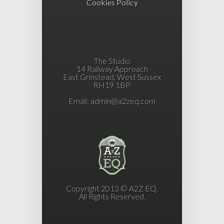
Cookies Policy
giriş
galabet
giriş
meritking
meritking
giriş
ultrabet
giriş
cratosroyalbet
cratosroyalbet
giriş
vegabet
vegabet
giriş
atlasbet
atlasbet
giriş
casivera
casivera
giriş
galabet
galabet
The Studio
giriş
jojobet
jojobet
14 Railway Approach
giriş
betnano
betnano
East Grinstead, West Sussex
giriş
pokerklas
pokerklas
RH19 1BP
giriş
Romabet
Romabet
giriş
Teosbet
Teosbet
Email:
admin@a2zeq.com
giriş
Betbigo
Betbigo
giriş
Vegabet
Vegabet
giriş
Kalebet
Kalebet
giriş
Restbet
Restbet
giriş
Betplay
Betplay
giriş
Efesbet
Efesbet
giriş
Enjoybet
Enjoybet
giriş
ultrabet
ultrabet
giriş
norabahis
norabahis
giriş
enbet
enbet
giriş
meybet
meybet
Copyright 2013 © A2Z EQ.
giriş
pokerklas
All Rights Reserved.
giriş
betzula
betzula
giriş
bahiscasino
bahiscasino
giriş
cratosroyalbet
cratosroyalbet