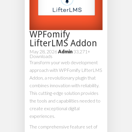
giriş
marsbahis
giriş
meritking
giriş
jojobet
giriş
meritking
giriş
meritking
giriş
mavibet
mavibet
giriş
Kalebet
Kalebet
WPFomify
giriş
Betbigo
Betbigo
giriş
Betpas
Betpas
LifterLMS Addon
giriş
Atlasbet
Atlasbet
giriş
Meybet
Meybet
May 28, 2026
Admin
33,271+
giriş
Grandpashabet
Grandpashabet
Downloads
giriş
Amgbahis
Amgbahis
Transform your web development
giriş
pulibet
galabet
giriş
kulisbet
kulisbet
approach with WPFomify LifterLMS
giriş
vegabet
vegabet
Addon, a revolutionary plugin that
giriş
amgbahis
amgbahis
giriş
cratosroyalbet
cratosroyalbet
combines innovation with reliability.
giriş
biabet
giriş
biabet
biabet
This cutting-edge solution provides
giriş
dedebet
dedebet
the tools and capabilities needed to
giriş
orisbet
orisbet
giriş
aresbet
create exceptional digital
giriş
pulibet
pulibet
giriş
norabahis
experiences.
giriş
betzula
betzula
giriş
bahiscasino
bahiscasino
The comprehensive feature set of
giriş
avrupabet
avrupabet