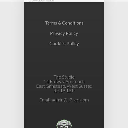
giriş
galabet
giriş
meritking
meritking
giriş
ultrabet
giriş
cratosroyalbet
cratosroyalbet
giriş
vegabet
vegabet
Terms & Conditions
giriş
atlasbet
atlasbet
giriş
casivera
casivera
Privacy Policy
giriş
galabet
galabet
giriş
jojobet
jojobet
Cookies Policy
giriş
betnano
betnano
giriş
pokerklas
pokerklas
giriş
Romabet
Romabet
giriş
Teosbet
Teosbet
giriş
Betbigo
Betbigo
giriş
Vegabet
Vegabet
giriş
Kalebet
Kalebet
giriş
Restbet
Restbet
The Studio
giriş
Betplay
Betplay
14 Railway Approach
giriş
Efesbet
Efesbet
East Grinstead, West Sussex
giriş
Enjoybet
Enjoybet
RH19 1BP
giriş
ultrabet
ultrabet
giriş
norabahis
norabahis
Email:
admin@a2zeq.com
giriş
enbet
enbet
giriş
meybet
meybet
giriş
pokerklas
giriş
betzula
betzula
giriş
bahiscasino
bahiscasino
giriş
cratosroyalbet
cratosroyalbet