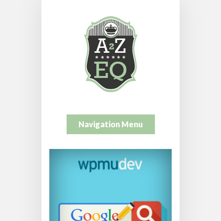
giriş
cratosroyalbet
giriş
dedebet
giriş
Festwin
giriş
jasminbet
giriş
biabet
giriş
Grandpashabet
giriş
pulibet
giriş
pulibet
giriş
pusulabet
giriş
pusulabet
pusulabet
giriş
Cratosroyalbet
giriş
Cratosroyalbet
giriş
Grandpashabet
giriş
biabet
biabet
giriş
betplay
giriş
jasminbet
jasminbet
Navigation Menu
giriş
dedebet
dedebet
giriş
holiganbet
giriş
holiganbet
giriş
marsbahis
giriş
romabet
giriş
romabet
giriş
holiganbet
giriş
mavibet
giriş
jojobet
giriş
holiganbet
giriş
galabet
giriş
meritking