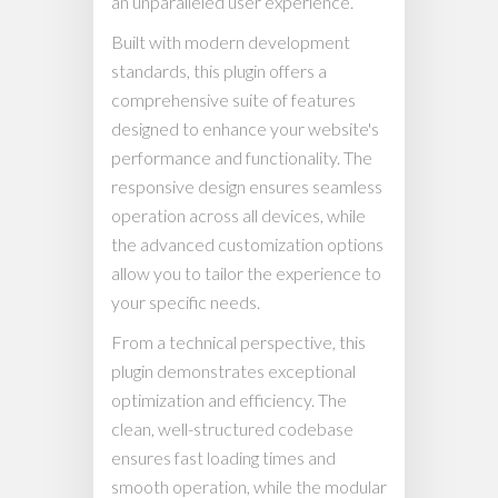
an unparalleled user experience.
giriş
aresbet
giriş
Kalebet
Kalebet
Built with modern development
giriş
Romabet
Romabet
giriş
Teosbet
Teosbet
standards, this plugin offers a
giriş
Vegabet
Vegabet
giriş
Betbigo
Betbigo
comprehensive suite of features
giriş
Restbet
Restbet
designed to enhance your website's
giriş
Betplay
Betplay
giriş
Efesbet
Efesbet
performance and functionality. The
giriş
Meritking
Meritking
responsive design ensures seamless
giriş
Marsbahis
Marsbahis
giriş
Meritking
operation across all devices, while
giriş
Holiganbet
giriş
Alobet
the advanced customization options
giriş
Alobet
allow you to tailor the experience to
giriş
restbet
giriş
teosbet
your specific needs.
giriş
Royalbet
giriş
Jokerbet
From a technical perspective, this
giriş
vegabet
giriş
Betzula
plugin demonstrates exceptional
giriş
Norabahis
optimization and efficiency. The
giriş
Pokerklas
giriş
romabet
clean, well-structured codebase
giriş
Restbet
giriş
Amgbahis
ensures fast loading times and
giriş
Mavibet
smooth operation, while the modular
giriş
pulibet