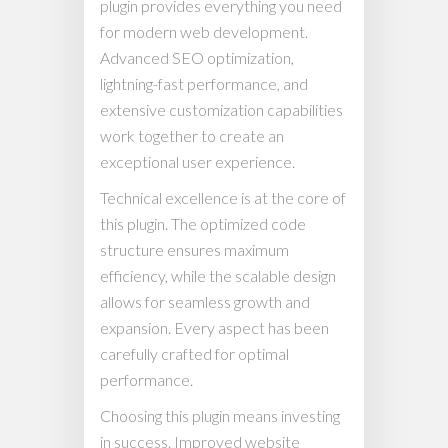
plugin provides everything you need
giriş
aresbet
giriş
Kalebet
Kalebet
for modern web development.
giriş
Romabet
Romabet
giriş
Teosbet
Teosbet
Advanced SEO optimization,
giriş
Vegabet
Vegabet
lightning-fast performance, and
giriş
Betbigo
Betbigo
giriş
Restbet
Restbet
extensive customization capabilities
giriş
Betplay
Betplay
work together to create an
giriş
Efesbet
Efesbet
giriş
Meritking
Meritking
exceptional user experience.
giriş
Marsbahis
Marsbahis
giriş
Meritking
Technical excellence is at the core of
giriş
Holiganbet
giriş
Alobet
this plugin. The optimized code
giriş
Alobet
giriş
restbet
structure ensures maximum
giriş
teosbet
efficiency, while the scalable design
giriş
Royalbet
giriş
Jokerbet
allows for seamless growth and
giriş
vegabet
expansion. Every aspect has been
giriş
Betzula
giriş
Norabahis
carefully crafted for optimal
giriş
Pokerklas
giriş
romabet
performance.
giriş
Restbet
giriş
Amgbahis
Choosing this plugin means investing
giriş
Mavibet
giriş
pulibet
in success. Improved website