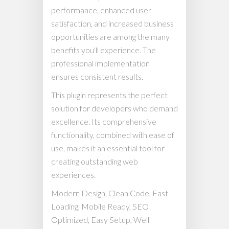
giriş
pulibet
pulibet
performance, enhanced user
giriş
restbet
restbet
giriş
aresbet
aresbet
satisfaction, and increased business
giriş
meybet
meybet
opportunities are among the many
giriş
kulisbet
giriş
enbet
enbet
benefits you'll experience. The
giriş
amgbahis
amgbahis
giriş
pokerklas
pokerklas
professional implementation
giriş
romabet
ensures consistent results.
giriş
Betzula
Betzula
giriş
Alobet
Alobet
giriş
Betpuan
Betpuan
This plugin represents the perfect
giriş
Amgbahis
Amgbahis
solution for developers who demand
giriş
Dedebet
Dedebet
giriş
Kalebet
Kalebet
excellence. Its comprehensive
giriş
Vegabet
Vegabet
functionality, combined with ease of
giriş
Restbet
Restbet
giriş
Enjoybet
Enjoybet
use, makes it an essential tool for
giriş
enbet
giriş
amgbahis
amgbahis
creating outstanding web
giriş
pokerklas
pokerklas
experiences.
giriş
betzula
giriş
pulibet
pulibet
giriş
restbet
Modern Design, Clean Code, Fast
giriş
aresbet
Loading, Mobile Ready, SEO
giriş
meybet
giriş
kulisbet
Optimized, Easy Setup, Well
giriş
Kalebet
Kalebet