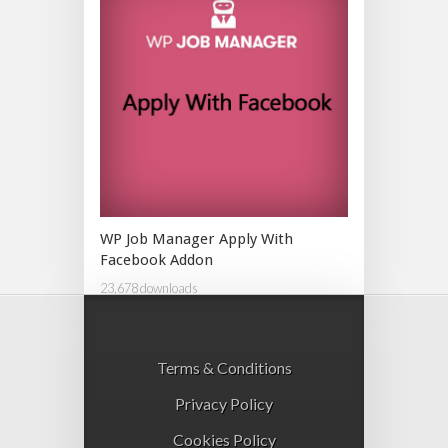
giriş
Cratosroyalbet
Cratosroyalbet
giriş
Cratosroyalbet
giriş
Grandpashabet
giriş
Grandpashabet
Grandpashabet
giriş
kulisbet
giriş
meybet
meybet
giriş
aresbet
giriş
betzula
giriş
enbet
enbet
giriş
norabahis
giriş
galabet
galabet
giriş
marsbahis
marsbahis
giriş
bahiscasino
giriş
pulibet
pulibet
giriş
holiganbet
WP Job Manager Apply With
giriş
holiganbet
Facebook Addon
giriş
marsbahis
giriş
romabet
23,678 downloads
giriş
romabet
giriş
holiganbet
giriş
mavibet
giriş
galabet
jojobet
giriş
holiganbet
Terms & Conditions
giriş
meritking
giriş
marsbahis
Privacy Policy
giriş
meritking
giriş
meritking
jojobet
Cookies Policy
giriş
meritking