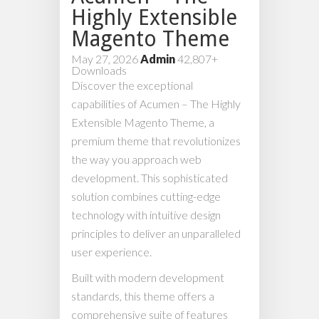
giriş
marsbahis
Highly Extensible
giriş
meritking
giriş
jojobet
Magento Theme
giriş
meritking
giriş
meritking
May 27, 2026
Admin
42,807+
giriş
mavibet
Downloads
giriş
Kalebet
Kalebet
Discover the exceptional
giriş
Betbigo
Betbigo
giriş
Betpas
Betpas
capabilities of Acumen – The Highly
giriş
Atlasbet
Atlasbet
giriş
Meybet
Meybet
Extensible Magento Theme, a
giriş
Grandpashabet
Grandpashabet
premium theme that revolutionizes
giriş
Amgbahis
Amgbahis
giriş
pulibet
galabet
the way you approach web
giriş
kulisbet
kulisbet
giriş
vegabet
vegabet
development. This sophisticated
giriş
amgbahis
amgbahis
solution combines cutting-edge
giriş
cratosroyalbet
cratosroyalbet
giriş
biabet
technology with intuitive design
giriş
biabet
biabet
principles to deliver an unparalleled
giriş
dedebet
dedebet
giriş
orisbet
orisbet
user experience.
giriş
aresbet
giriş
pulibet
pulibet
Built with modern development
giriş
norabahis
giriş
betzula
betzula
standards, this theme offers a
giriş
bahiscasino
bahiscasino
giriş
avrupabet
avrupabet
comprehensive suite of features