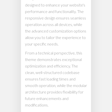
giriş
aresbet
designed to enhance your website's
giriş
Kalebet
Kalebet
giriş
Romabet
Romabet
performance and functionality. The
giriş
Teosbet
Teosbet
responsive design ensures seamless
giriş
Vegabet
Vegabet
giriş
Betbigo
Betbigo
operation across all devices, while
giriş
Restbet
Restbet
giriş
Betplay
Betplay
the advanced customization options
giriş
Efesbet
Efesbet
allow you to tailor the experience to
giriş
Meritking
Meritking
giriş
Marsbahis
Marsbahis
your specific needs.
giriş
Meritking
giriş
Holiganbet
From a technical perspective, this
giriş
Alobet
giriş
Alobet
theme demonstrates exceptional
giriş
restbet
optimization and efficiency. The
giriş
teosbet
giriş
Royalbet
clean, well-structured codebase
giriş
Jokerbet
giriş
vegabet
ensures fast loading times and
giriş
Betzula
smooth operation, while the modular
giriş
Norabahis
giriş
Pokerklas
architecture provides flexibility for
giriş
romabet
giriş
Restbet
future enhancements and
giriş
Amgbahis
modifications.
giriş
Mavibet
giriş
pulibet