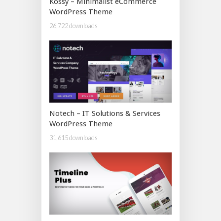
Kossy – Minimalist eCommerce
giriş
amgbahis
amgbahis
giriş
pokerklas
pokerklas
WordPress Theme
giriş
betzula
26,722 downloads
giriş
aresbet
aresbet
giriş
restbet
giriş
pulibet
giriş
bahiscasino
bahiscasino
giriş
Romabet
giriş
Teosbet
giriş
Betbigo
giriş
Kalebet
giriş
Restbet
giriş
Betplay
giriş
Efesbet
Efesbet
Notech – IT Solutions & Services
giriş
Enjoybet
Enjoybet
giriş
Vegabet
jokerbet
jokerbet
WordPress Theme
giriş
Grandpashabet
pulibet
pulibet
31,615 downloads
giriş
holiganbet
holiganbet
giriş
pusulabet
pusulabet
giriş
cratosroyalbet
cratosroyalbet
giriş
dedebet
dedebet
giriş
Festwin
Festwin
giriş
jasminbet
jasminbet
giriş
biabet
biabet
giriş
pulibet
giriş
pulibet
pulibet
giriş
pusulabet
pusulabet
giriş
pusulabet
pusulabet