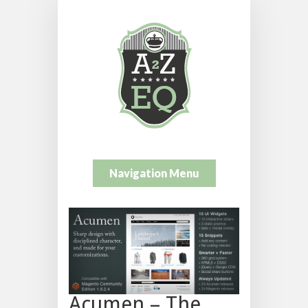
giriş
cratosroyalbet
giriş
dedebet
giriş
Festwin
giriş
jasminbet
giriş
biabet
giriş
Grandpashabet
giriş
pulibet
giriş
pulibet
giriş
pusulabet
giriş
pusulabet
pusulabet
giriş
Cratosroyalbet
giriş
Cratosroyalbet
giriş
Grandpashabet
giriş
biabet
biabet
giriş
betplay
giriş
jasminbet
jasminbet
Navigation Menu
giriş
dedebet
dedebet
giriş
holiganbet
giriş
holiganbet
giriş
marsbahis
giriş
romabet
giriş
romabet
giriş
holiganbet
giriş
mavibet
giriş
jojobet
giriş
holiganbet
giriş
galabet
Acumen – The
giriş
meritking