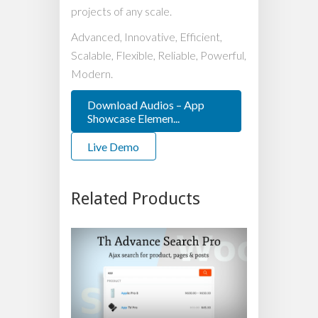
giriş
Betbigo
Betbigo
projects of any scale.
giriş
Romabet
Romabet
giriş
Betplay
Betplay
Advanced, Innovative, Efficient,
giriş
Efesbet
Efesbet
giriş
Enjoybet
Enjoybet
Scalable, Flexible, Reliable, Powerful,
giriş
Betzula
Betzula
Modern.
giriş
Meritking
Meritking
giriş
Holiganbet
Holiganbet
giriş
Alobet
Download Audios – App
giriş
Alobet
Showcase Elemen...
giriş
restbet
giriş
teosbet
giriş
Royalbet
Live Demo
giriş
Jokerbet
giriş
vegabet
giriş
Betzula
giriş
Norabahis
Related Products
giriş
Pokerklas
giriş
romabet
giriş
Restbet
giriş
Amgbahis
giriş
Mavibet
giriş
pulibet
giriş
Pokerklas
giriş
Alobet
Alobet
giriş
romabet
romabet
giriş
norabahis
norabahis
giriş
enbet
enbet