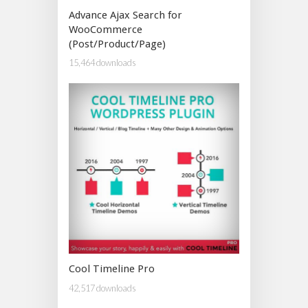
giriş
amgbahis
amgbahis
Advance Ajax Search for
giriş
pokerklas
pokerklas
giriş
betzula
WooCommerce
giriş
aresbet
aresbet
(Post/Product/Page)
giriş
restbet
giriş
pulibet
15,464 downloads
giriş
bahiscasino
bahiscasino
giriş
Romabet
giriş
Teosbet
giriş
Betbigo
giriş
Kalebet
giriş
Restbet
giriş
Betplay
giriş
Efesbet
Efesbet
giriş
Enjoybet
Enjoybet
giriş
Vegabet
jokerbet
jokerbet
giriş
Grandpashabet
pulibet
pulibet
giriş
holiganbet
holiganbet
giriş
pusulabet
pusulabet
giriş
cratosroyalbet
cratosroyalbet
giriş
dedebet
dedebet
giriş
Festwin
Festwin
giriş
jasminbet
jasminbet
giriş
biabet
biabet
Cool Timeline Pro
giriş
pulibet
giriş
pulibet
pulibet
42,517 downloads
giriş
pusulabet
pusulabet
giriş
pusulabet
pusulabet