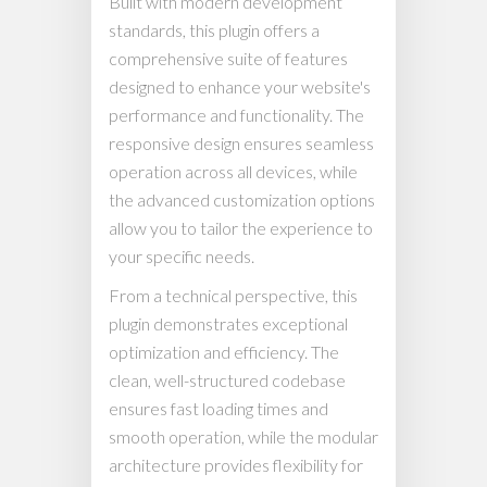
Built with modern development
giriş
aresbet
giriş
Kalebet
Kalebet
standards, this plugin offers a
giriş
Romabet
Romabet
comprehensive suite of features
giriş
Teosbet
Teosbet
giriş
Vegabet
Vegabet
designed to enhance your website's
giriş
Betbigo
Betbigo
giriş
Restbet
Restbet
performance and functionality. The
giriş
Betplay
Betplay
responsive design ensures seamless
giriş
Efesbet
Efesbet
giriş
Meritking
Meritking
operation across all devices, while
giriş
Marsbahis
Marsbahis
the advanced customization options
giriş
Meritking
giriş
Holiganbet
allow you to tailor the experience to
giriş
Alobet
giriş
Alobet
your specific needs.
giriş
restbet
giriş
teosbet
From a technical perspective, this
giriş
Royalbet
giriş
Jokerbet
plugin demonstrates exceptional
giriş
vegabet
optimization and efficiency. The
giriş
Betzula
giriş
Norabahis
clean, well-structured codebase
giriş
Pokerklas
ensures fast loading times and
giriş
romabet
giriş
Restbet
smooth operation, while the modular
giriş
Amgbahis
giriş
Mavibet
architecture provides flexibility for
giriş
pulibet