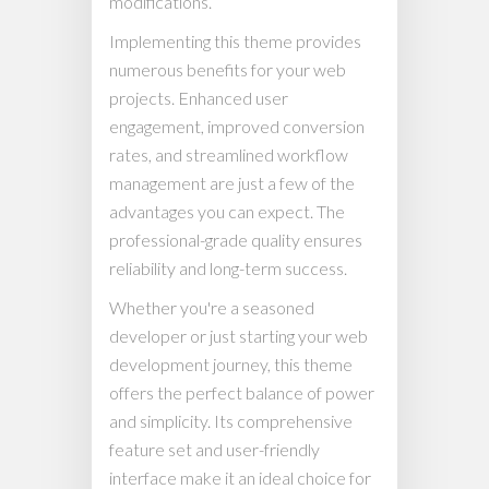
modifications.
giriş
pulibet
pulibet
giriş
restbet
restbet
Implementing this theme provides
giriş
aresbet
aresbet
giriş
meybet
meybet
numerous benefits for your web
giriş
kulisbet
giriş
enbet
enbet
projects. Enhanced user
giriş
amgbahis
amgbahis
engagement, improved conversion
giriş
pokerklas
pokerklas
giriş
romabet
rates, and streamlined workflow
giriş
Betzula
Betzula
management are just a few of the
giriş
Alobet
Alobet
giriş
Betpuan
Betpuan
advantages you can expect. The
giriş
Amgbahis
Amgbahis
giriş
Dedebet
Dedebet
professional-grade quality ensures
giriş
Kalebet
Kalebet
reliability and long-term success.
giriş
Vegabet
Vegabet
giriş
Restbet
Restbet
giriş
Enjoybet
Enjoybet
Whether you're a seasoned
giriş
enbet
developer or just starting your web
giriş
amgbahis
amgbahis
giriş
pokerklas
pokerklas
development journey, this theme
giriş
betzula
offers the perfect balance of power
giriş
pulibet
pulibet
giriş
restbet
and simplicity. Its comprehensive
giriş
aresbet
giriş
meybet
feature set and user-friendly
giriş
kulisbet
interface make it an ideal choice for
giriş
Kalebet
Kalebet