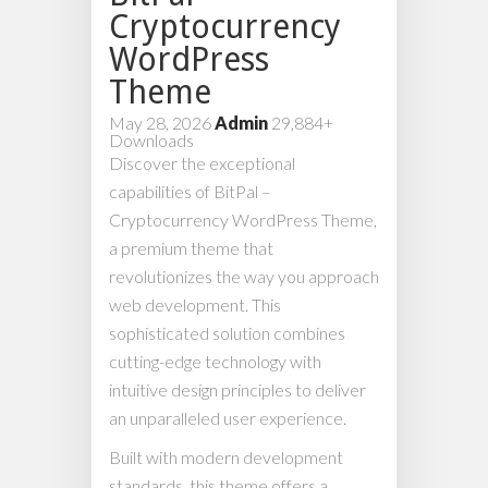
giriş
marsbahis
Cryptocurrency
giriş
meritking
giriş
jojobet
WordPress
giriş
meritking
giriş
meritking
Theme
giriş
mavibet
giriş
Kalebet
Kalebet
May 28, 2026
Admin
29,884+
giriş
Betbigo
Betbigo
Downloads
giriş
Betpas
Betpas
Discover the exceptional
giriş
Atlasbet
Atlasbet
giriş
Meybet
Meybet
capabilities of BitPal –
giriş
Grandpashabet
Grandpashabet
giriş
Amgbahis
Amgbahis
Cryptocurrency WordPress Theme,
giriş
pulibet
galabet
a premium theme that
giriş
kulisbet
kulisbet
giriş
vegabet
vegabet
revolutionizes the way you approach
giriş
amgbahis
amgbahis
web development. This
giriş
cratosroyalbet
cratosroyalbet
giriş
biabet
sophisticated solution combines
giriş
biabet
biabet
giriş
dedebet
dedebet
cutting-edge technology with
giriş
orisbet
orisbet
intuitive design principles to deliver
giriş
aresbet
giriş
pulibet
pulibet
an unparalleled user experience.
giriş
norabahis
giriş
betzula
betzula
Built with modern development
giriş
bahiscasino
bahiscasino
giriş
avrupabet
avrupabet
standards, this theme offers a