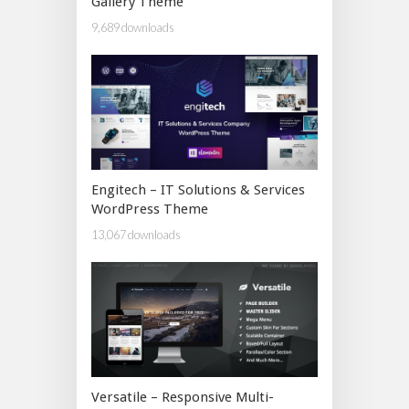
Gallery Theme
giriş
amgbahis
amgbahis
giriş
pokerklas
pokerklas
9,689 downloads
giriş
betzula
giriş
aresbet
aresbet
giriş
restbet
giriş
pulibet
giriş
bahiscasino
bahiscasino
giriş
Romabet
giriş
Teosbet
giriş
Betbigo
giriş
Kalebet
giriş
Restbet
giriş
Betplay
Engitech – IT Solutions & Services
giriş
Efesbet
Efesbet
WordPress Theme
giriş
Enjoybet
Enjoybet
giriş
Vegabet
jokerbet
jokerbet
13,067 downloads
giriş
Grandpashabet
pulibet
pulibet
giriş
holiganbet
holiganbet
giriş
pusulabet
pusulabet
giriş
cratosroyalbet
cratosroyalbet
giriş
dedebet
dedebet
giriş
Festwin
Festwin
giriş
jasminbet
jasminbet
giriş
biabet
biabet
giriş
pulibet
giriş
pulibet
pulibet
giriş
pusulabet
pusulabet
Versatile – Responsive Multi-
giriş
pusulabet
pusulabet