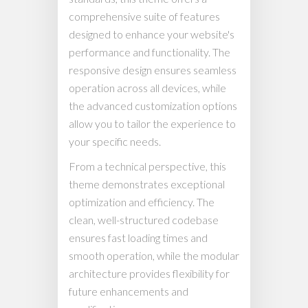
giriş
aresbet
comprehensive suite of features
giriş
Kalebet
Kalebet
giriş
Romabet
Romabet
designed to enhance your website's
giriş
Teosbet
Teosbet
giriş
Vegabet
Vegabet
performance and functionality. The
giriş
Betbigo
Betbigo
responsive design ensures seamless
giriş
Restbet
Restbet
giriş
Betplay
Betplay
operation across all devices, while
giriş
Efesbet
Efesbet
giriş
Meritking
Meritking
the advanced customization options
giriş
Marsbahis
Marsbahis
allow you to tailor the experience to
giriş
Meritking
giriş
Holiganbet
your specific needs.
giriş
Alobet
giriş
Alobet
From a technical perspective, this
giriş
restbet
giriş
teosbet
theme demonstrates exceptional
giriş
Royalbet
optimization and efficiency. The
giriş
Jokerbet
giriş
vegabet
clean, well-structured codebase
giriş
Betzula
giriş
Norabahis
ensures fast loading times and
giriş
Pokerklas
smooth operation, while the modular
giriş
romabet
giriş
Restbet
architecture provides flexibility for
giriş
Amgbahis
future enhancements and
giriş
Mavibet
giriş
pulibet