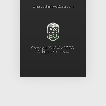
giriş
galabet
giriş
meritking
meritking
Email:
admin@a2zeq.com
giriş
ultrabet
giriş
cratosroyalbet
cratosroyalbet
giriş
vegabet
vegabet
giriş
atlasbet
atlasbet
giriş
casivera
casivera
giriş
galabet
galabet
giriş
jojobet
jojobet
giriş
betnano
betnano
giriş
pokerklas
pokerklas
giriş
Romabet
Romabet
giriş
Teosbet
Teosbet
Copyright 2013 © A2Z EQ.
giriş
Betbigo
Betbigo
All Rights Reserved.
giriş
Vegabet
Vegabet
giriş
Kalebet
Kalebet
giriş
Restbet
Restbet
giriş
Betplay
Betplay
giriş
Efesbet
Efesbet
giriş
Enjoybet
Enjoybet
giriş
ultrabet
ultrabet
giriş
norabahis
norabahis
WordPress Library
Ankara Escort: Haymana Escort, Keçiören Escort, Yenimahalle Escort
İstanbul Escort: Zeytinburnu Escort, Ümraniye Escort, Tuzla Escort
Bursa Escort: Harmancık Escort, Mudanya Escort, Gemlik Escort
The A2Z Series
What is Emotional Quotient?
Mike Fisher
TrueBooker – Appointment Booking & Scheduler Plugins for WordPress
WP Menufic – Responsive Sliding Menu with Sticky Bar, Logo, E-mail and Click to Call
giriş
enbet
enbet
Aliomatic – AliExpress Affiliate Money Generator Plugin for WordPress
WordPress Virtual Tour 360 Panorama Plugin
Hats Virtual Try-on Popup | WooCommerce WordPress
Green Box for WordPress – Manage and Sell Banners
CSS3 Form Pack
Popup Notification + Social Connect – PrestaShop Module
WP Adsense Guard Plugin
WooCommerce quick view – woocommerce wish list – woocommerce product compare Addon For Elementor
giriş
meybet
meybet
giriş
pokerklas
giriş
betzula
betzula
giriş
bahiscasino
bahiscasino
giriş
cratosroyalbet
cratosroyalbet