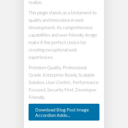
realize.
giriş
pulibet
pulibet
giriş
restbet
restbet
giriş
aresbet
aresbet
This plugin stands as a testament to
giriş
meybet
meybet
quality and innovation in web
giriş
kulisbet
giriş
enbet
enbet
development. Its comprehensive
giriş
amgbahis
amgbahis
giriş
pokerklas
pokerklas
capabilities and user-friendly design
giriş
romabet
make it the perfect choice for
giriş
Betzula
Betzula
giriş
Alobet
Alobet
creating exceptional web
giriş
Betpuan
Betpuan
experiences.
giriş
Amgbahis
Amgbahis
giriş
Dedebet
Dedebet
giriş
Kalebet
Kalebet
Premium Quality, Professional
giriş
Vegabet
Vegabet
Grade, Enterprise Ready, Scalable
giriş
Restbet
Restbet
giriş
Enjoybet
Enjoybet
Solution, User Centric, Performance
giriş
enbet
giriş
amgbahis
amgbahis
Focused, Security First, Developer
giriş
pokerklas
pokerklas
Friendly.
giriş
betzula
giriş
pulibet
pulibet
giriş
restbet
Download Blog Post Image
giriş
aresbet
Accordion Addo...
giriş
meybet
giriş
kulisbet
giriş
Kalebet
Kalebet