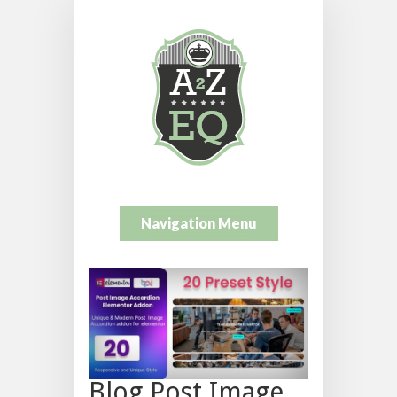
giriş
cratosroyalbet
giriş
dedebet
giriş
Festwin
giriş
jasminbet
giriş
biabet
giriş
Grandpashabet
giriş
pulibet
giriş
pulibet
giriş
pusulabet
giriş
pusulabet
pusulabet
giriş
Cratosroyalbet
giriş
Cratosroyalbet
giriş
Grandpashabet
giriş
biabet
biabet
giriş
betplay
giriş
jasminbet
jasminbet
Navigation Menu
giriş
dedebet
dedebet
giriş
holiganbet
giriş
holiganbet
giriş
marsbahis
giriş
romabet
giriş
romabet
giriş
holiganbet
giriş
mavibet
giriş
jojobet
giriş
holiganbet
giriş
galabet
Blog Post Image
giriş
meritking