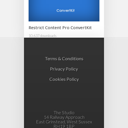
giriş
Cratosroyalbet
Cratosroyalbet
giriş
Cratosroyalbet
giriş
Grandpashabet
giriş
Grandpashabet
Grandpashabet
giriş
kulisbet
giriş
meybet
meybet
Restrict Content Pro ConvertKit
giriş
aresbet
giriş
betzula
10,637 downloads
giriş
enbet
enbet
giriş
norabahis
giriş
galabet
galabet
giriş
marsbahis
marsbahis
giriş
bahiscasino
Terms & Conditions
giriş
pulibet
pulibet
giriş
holiganbet
Privacy Policy
giriş
holiganbet
giriş
marsbahis
Cookies Policy
giriş
romabet
giriş
romabet
giriş
holiganbet
giriş
mavibet
giriş
galabet
jojobet
giriş
holiganbet
giriş
meritking
giriş
marsbahis
The Studio
giriş
meritking
14 Railway Approach
giriş
meritking
jojobet
East Grinstead, West Sussex
giriş
meritking
RH19 1BP