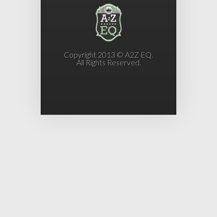
giriş
galabet
giriş
meritking
meritking
giriş
ultrabet
giriş
cratosroyalbet
cratosroyalbet
giriş
vegabet
vegabet
giriş
atlasbet
atlasbet
giriş
casivera
casivera
Copyright 2013 © A2Z EQ.
giriş
galabet
galabet
All Rights Reserved.
giriş
jojobet
jojobet
giriş
betnano
betnano
giriş
pokerklas
pokerklas
giriş
Romabet
Romabet
giriş
Teosbet
Teosbet
giriş
Betbigo
Betbigo
giriş
Vegabet
Vegabet
giriş
Kalebet
Kalebet
giriş
Restbet
Restbet
WordPress Library
Ankara Escort: Haymana Escort, Keçiören Escort, Yenimahalle Escort
İstanbul Escort: Zeytinburnu Escort, Ümraniye Escort, Tuzla Escort
Bursa Escort: Harmancık Escort, Mudanya Escort, Gemlik Escort
The A2Z Series
What is Emotional Quotient?
Mike Fisher
Woo Coming Soon
Dinostic – Animal Photography & Portfolio Elementor Template Kit
Doughclass – Baking & Pastry Class Elementor Template Kit
Font icons loader for wordpress
eCommerce Website Project in ASP .Net MVC C# – eCommerce MVC
Spin Popup for WooCommerce – Spinio
Dosino – Arcade Games & Attractions Elementor Template Kit
WooCommerce Booking & Reservation Plugin
Social Share – Addons for WPBakery Page Builder WordPress Plugin
Horizon – Menu Bar Plugin for WordPress
giriş
Betplay
Betplay
giriş
Efesbet
Efesbet
giriş
Enjoybet
Enjoybet
giriş
ultrabet
ultrabet
giriş
norabahis
norabahis
giriş
enbet
enbet
giriş
meybet
meybet
giriş
pokerklas
giriş
betzula
betzula
giriş
bahiscasino
bahiscasino
giriş
cratosroyalbet
cratosroyalbet