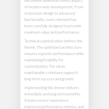
this theme addresses every aspect
giriş
aresbet
giriş
Kalebet
Kalebet
of modern web development. From
giriş
Romabet
Romabet
responsive design to advanced
giriş
Teosbet
Teosbet
giriş
Vegabet
Vegabet
functionality, every element has
giriş
Betbigo
Betbigo
giriş
Restbet
Restbet
been carefully designed to provide
giriş
Betplay
Betplay
maximum value and performance.
giriş
Efesbet
Efesbet
giriş
Meritking
Meritking
Technical sophistication defines this
giriş
Marsbahis
Marsbahis
giriş
Meritking
theme. The optimized architecture
giriş
Holiganbet
giriş
Alobet
ensures superior performance while
giriş
Alobet
maintaining flexibility for
giriş
restbet
giriş
teosbet
customization. The clean,
giriş
Royalbet
giriş
Jokerbet
maintainable codebase supports
giriş
vegabet
long-term success and growth.
giriş
Betzula
giriş
Norabahis
Implementing this theme delivers
giriş
Pokerklas
giriş
romabet
immediate and long-term benefits.
giriş
Restbet
giriş
Amgbahis
Enhanced user experience,
giriş
Mavibet
improved performance metrics, and
giriş
pulibet