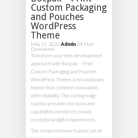
giriş
marsbahis
Custom Packaging
giriş
meritking
giriş
jojobet
and Pouches
giriş
meritking
giriş
meritking
WordPress
giriş
mavibet
giriş
Kalebet
Kalebet
Theme
giriş
Betbigo
Betbigo
giriş
Betpas
Betpas
May 27, 2026
Admin
24,916+
giriş
Atlasbet
Atlasbet
Downloads
giriş
Meybet
Meybet
Transform your web development
giriş
Grandpashabet
Grandpashabet
giriş
Amgbahis
Amgbahis
approach with Bocpak – Print
giriş
pulibet
galabet
Custom Packaging and Pouches
giriş
kulisbet
kulisbet
giriş
vegabet
vegabet
WordPress Theme, a revolutionary
giriş
amgbahis
amgbahis
giriş
cratosroyalbet
cratosroyalbet
theme that combines innovation
giriş
biabet
with reliability. This cutting-edge
giriş
biabet
biabet
giriş
dedebet
dedebet
solution provides the tools and
giriş
orisbet
orisbet
giriş
aresbet
capabilities needed to create
giriş
pulibet
pulibet
exceptional digital experiences.
giriş
norabahis
giriş
betzula
betzula
The comprehensive feature set of
giriş
bahiscasino
bahiscasino
giriş
avrupabet
avrupabet