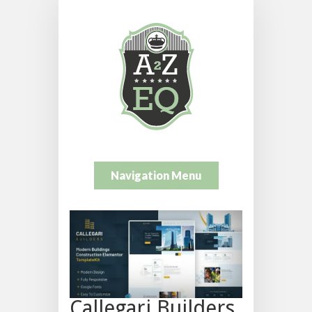
giriş
cratosroyalbet
giriş
dedebet
giriş
Festwin
giriş
jasminbet
giriş
biabet
giriş
Grandpashabet
giriş
pulibet
giriş
pulibet
giriş
pusulabet
giriş
pusulabet
pusulabet
giriş
Cratosroyalbet
giriş
Cratosroyalbet
giriş
Grandpashabet
giriş
biabet
biabet
giriş
betplay
giriş
jasminbet
jasminbet
Navigation Menu
giriş
dedebet
dedebet
giriş
holiganbet
giriş
holiganbet
giriş
marsbahis
giriş
romabet
giriş
romabet
giriş
holiganbet
giriş
mavibet
giriş
jojobet
giriş
holiganbet
giriş
galabet
Callegari Builders
giriş
meritking