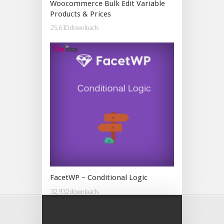
Woocommerce Bulk Edit Variable
giriş
Cratosroyalbet
Cratosroyalbet
giriş
Cratosroyalbet
Products & Prices
giriş
Grandpashabet
giriş
Grandpashabet
Grandpashabet
25,610 downloads
giriş
kulisbet
giriş
meybet
meybet
giriş
aresbet
giriş
betzula
giriş
enbet
enbet
giriş
norabahis
giriş
galabet
galabet
giriş
marsbahis
marsbahis
giriş
bahiscasino
giriş
pulibet
pulibet
giriş
holiganbet
giriş
holiganbet
giriş
marsbahis
giriş
romabet
giriş
romabet
giriş
holiganbet
giriş
mavibet
giriş
galabet
jojobet
FacetWP – Conditional Logic
giriş
holiganbet
giriş
meritking
32,932 downloads
giriş
marsbahis
giriş
meritking
giriş
meritking
jojobet
giriş
meritking