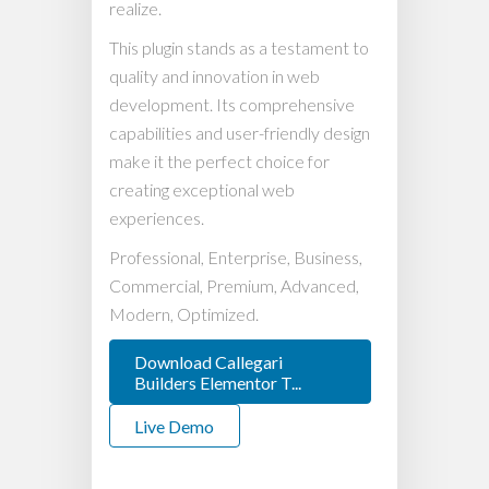
realize.
giriş
pulibet
pulibet
giriş
restbet
restbet
giriş
aresbet
aresbet
This plugin stands as a testament to
giriş
meybet
meybet
quality and innovation in web
giriş
kulisbet
giriş
enbet
enbet
development. Its comprehensive
giriş
amgbahis
amgbahis
giriş
pokerklas
pokerklas
capabilities and user-friendly design
giriş
romabet
make it the perfect choice for
giriş
Betzula
Betzula
giriş
Alobet
Alobet
creating exceptional web
giriş
Betpuan
Betpuan
experiences.
giriş
Amgbahis
Amgbahis
giriş
Dedebet
Dedebet
giriş
Kalebet
Kalebet
Professional, Enterprise, Business,
giriş
Vegabet
Vegabet
Commercial, Premium, Advanced,
giriş
Restbet
Restbet
giriş
Enjoybet
Enjoybet
Modern, Optimized.
giriş
enbet
giriş
amgbahis
amgbahis
giriş
pokerklas
pokerklas
Download Callegari
giriş
betzula
Builders Elementor T...
giriş
pulibet
pulibet
giriş
restbet
Live Demo
giriş
aresbet
giriş
meybet
giriş
kulisbet
giriş
Kalebet
Kalebet