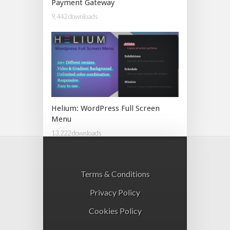
Payment Gateway
giriş
Cratosroyalbet
Cratosroyalbet
giriş
Cratosroyalbet
9,442 downloads
giriş
Grandpashabet
giriş
Grandpashabet
Grandpashabet
giriş
kulisbet
giriş
meybet
meybet
giriş
aresbet
giriş
betzula
giriş
enbet
enbet
giriş
norabahis
giriş
galabet
galabet
giriş
marsbahis
marsbahis
giriş
bahiscasino
Helium: WordPress Full Screen
giriş
pulibet
pulibet
Menu
giriş
holiganbet
giriş
holiganbet
13,222 downloads
giriş
marsbahis
giriş
romabet
giriş
romabet
giriş
holiganbet
giriş
mavibet
Terms & Conditions
giriş
galabet
jojobet
giriş
holiganbet
Privacy Policy
giriş
meritking
giriş
marsbahis
giriş
meritking
Cookies Policy
giriş
meritking
jojobet
giriş
meritking