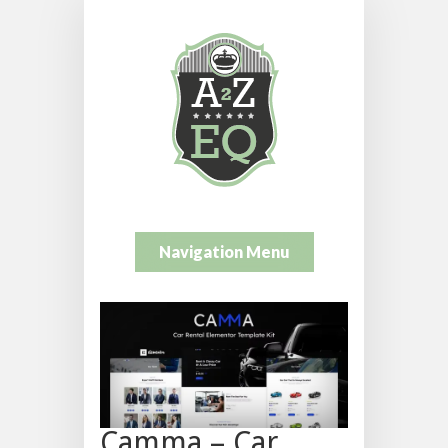
giriş
cratosroyalbet
giriş
dedebet
giriş
Festwin
giriş
jasminbet
giriş
biabet
giriş
Grandpashabet
giriş
pulibet
giriş
pulibet
giriş
pusulabet
giriş
pusulabet
pusulabet
giriş
Cratosroyalbet
giriş
Cratosroyalbet
giriş
Grandpashabet
giriş
biabet
biabet
giriş
betplay
giriş
jasminbet
jasminbet
Navigation Menu
giriş
dedebet
dedebet
giriş
holiganbet
giriş
holiganbet
giriş
marsbahis
giriş
romabet
giriş
romabet
giriş
holiganbet
giriş
mavibet
giriş
jojobet
giriş
holiganbet
giriş
galabet
Camma – Car
giriş
meritking