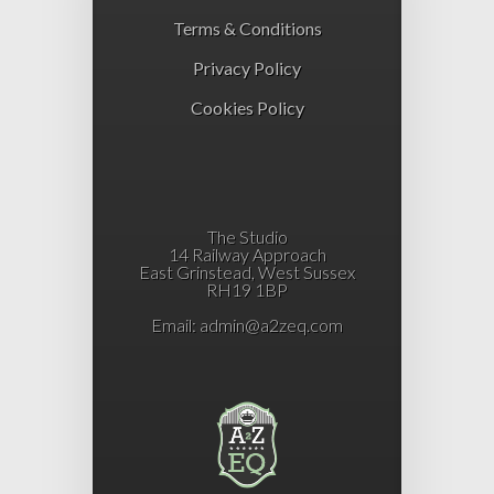
giriş
galabet
giriş
meritking
meritking
Terms & Conditions
giriş
ultrabet
giriş
cratosroyalbet
cratosroyalbet
Privacy Policy
giriş
vegabet
vegabet
giriş
atlasbet
atlasbet
Cookies Policy
giriş
casivera
casivera
giriş
galabet
galabet
giriş
jojobet
jojobet
giriş
betnano
betnano
giriş
pokerklas
pokerklas
giriş
Romabet
Romabet
giriş
Teosbet
Teosbet
The Studio
giriş
Betbigo
Betbigo
14 Railway Approach
giriş
Vegabet
Vegabet
East Grinstead, West Sussex
giriş
Kalebet
Kalebet
RH19 1BP
giriş
Restbet
Restbet
giriş
Betplay
Betplay
Email:
admin@a2zeq.com
giriş
Efesbet
Efesbet
giriş
Enjoybet
Enjoybet
giriş
ultrabet
ultrabet
giriş
norabahis
norabahis
giriş
enbet
enbet
giriş
meybet
meybet
giriş
pokerklas
giriş
betzula
betzula
giriş
bahiscasino
bahiscasino
giriş
cratosroyalbet
cratosroyalbet