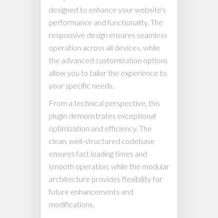
giriş
aresbet
designed to enhance your website's
giriş
Kalebet
Kalebet
giriş
Romabet
Romabet
performance and functionality. The
giriş
Teosbet
Teosbet
responsive design ensures seamless
giriş
Vegabet
Vegabet
giriş
Betbigo
Betbigo
operation across all devices, while
giriş
Restbet
Restbet
giriş
Betplay
Betplay
the advanced customization options
giriş
Efesbet
Efesbet
allow you to tailor the experience to
giriş
Meritking
Meritking
giriş
Marsbahis
Marsbahis
your specific needs.
giriş
Meritking
giriş
Holiganbet
From a technical perspective, this
giriş
Alobet
giriş
Alobet
plugin demonstrates exceptional
giriş
restbet
optimization and efficiency. The
giriş
teosbet
giriş
Royalbet
clean, well-structured codebase
giriş
Jokerbet
giriş
vegabet
ensures fast loading times and
giriş
Betzula
smooth operation, while the modular
giriş
Norabahis
giriş
Pokerklas
architecture provides flexibility for
giriş
romabet
giriş
Restbet
future enhancements and
giriş
Amgbahis
modifications.
giriş
Mavibet
giriş
pulibet