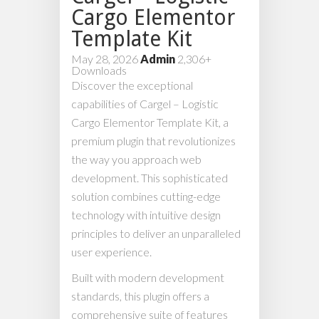
giriş
marsbahis
Cargo Elementor
giriş
meritking
giriş
jojobet
Template Kit
giriş
meritking
giriş
meritking
May 28, 2026
Admin
2,306+
giriş
mavibet
Downloads
giriş
Kalebet
Kalebet
Discover the exceptional
giriş
Betbigo
Betbigo
giriş
Betpas
Betpas
capabilities of Cargel – Logistic
giriş
Atlasbet
Atlasbet
giriş
Meybet
Meybet
Cargo Elementor Template Kit, a
giriş
Grandpashabet
Grandpashabet
premium plugin that revolutionizes
giriş
Amgbahis
Amgbahis
giriş
pulibet
galabet
the way you approach web
giriş
kulisbet
kulisbet
giriş
vegabet
vegabet
development. This sophisticated
giriş
amgbahis
amgbahis
solution combines cutting-edge
giriş
cratosroyalbet
cratosroyalbet
giriş
biabet
technology with intuitive design
giriş
biabet
biabet
principles to deliver an unparalleled
giriş
dedebet
dedebet
giriş
orisbet
orisbet
user experience.
giriş
aresbet
giriş
pulibet
pulibet
Built with modern development
giriş
norabahis
giriş
betzula
betzula
standards, this plugin offers a
giriş
bahiscasino
bahiscasino
giriş
avrupabet
avrupabet
comprehensive suite of features